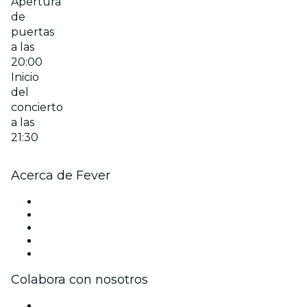
Apertura
de
puertas
a las
20:00
Inicio
del
concierto
a las
21:30
Acerca de Fever
Prensa
Únete al equipo
Becas de Excelencia
Tarjetas Regalo
Centro de asistencia
Colabora con nosotros
Gestiona tu evento