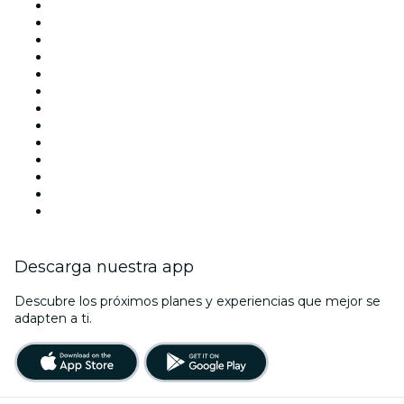
Locales y espacios de eventos en Madrid
España
Hoy
Mañana
Esta semana
Este fin de semana
Halloween
San Valentín
Team Building Madrid
La La Love You
Viva Suecia
Navidad
Año Nuevo
Descarga nuestra app
Descubre los próximos planes y experiencias que mejor se
adapten a ti.