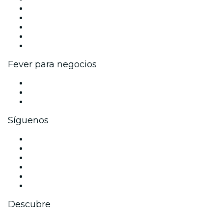
Publica tu evento
Eventos y beneficios para empresas
Programa de Afiliados
Programa de embajadores e influencers
Colaboraciones de marca
Fever para negocios
Eventos privados y entradas de grupo
Beneficios corporativos
Tarjetas y cupones de regalo corporativos
Síguenos
Facebook
X (Twitter)
Instagram
TikTok
LinkedIn
Youtube
Descubre