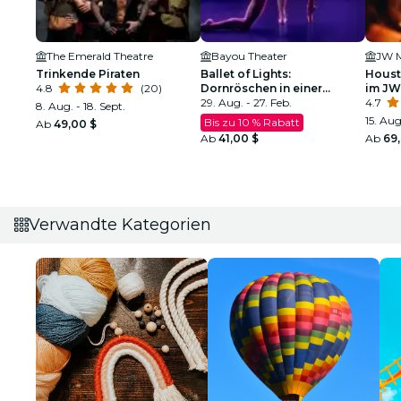
The Emerald Theatre
Bayou Theater
Trinkende Piraten
Ballet of Lights:
Houst
4.8
(20)
Dornröschen in einer
im JW
funkelnden Show
29. Aug. - 27. Feb.
4.7
8. Aug. - 18. Sept.
15. Aug
Bis zu 10 % Rabatt
Ab
49,00 $
Ab
41,00 $
Ab
69
Verwandte Kategorien