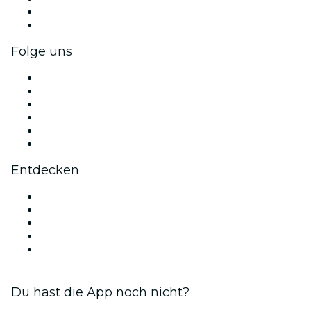
Firmenvorteile
Firmengeschenkkarten und -gutscheine
Folge uns
Facebook
X (Twitter)
Instagram
TikTok
LinkedIn
YouTube
Entdecken
Veranstaltungsorte in Houston
Heute
Morgen
Diese Woche
Dieses Wochenende
Du hast die App noch nicht?