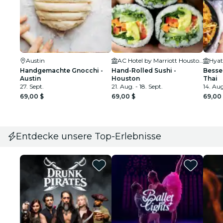
Austin
AC Hotel by Marriott Houston Downtown
Handgemachte Gnocchi -
Hand-Rolled Sushi -
Besse
Austin
Houston
Thai
27. Sept.
21. Aug. - 18. Sept.
14. Aug
69,00 $
69,00 $
69,00
Entdecke unsere Top-Erlebnisse