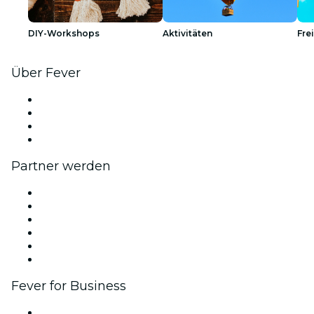
DIY-Workshops
Aktivitäten
Fre
Über Fever
Presse
Wir stellen ein!
Geschenkgutscheine
Hilfe-Center
Partner werden
Fever Zone
Veröffentliche dein Event
Firmenevents & -vorteile
Affiliate-Programm
Botschafter & Influencer-Programm
Markenpartnerschaften
Fever for Business
Privatveranstaltungen & Gruppentickets