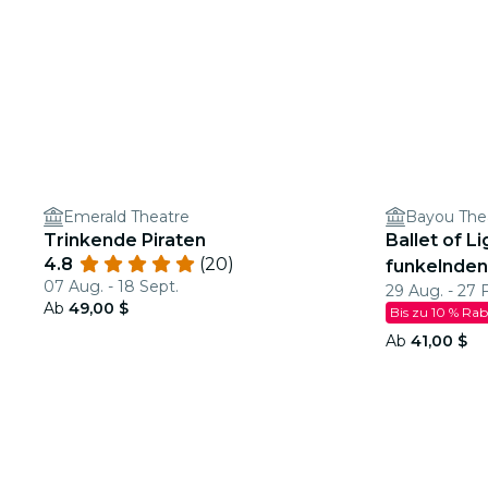
Emerald Theatre
Bayou The
Trinkende Piraten
Ballet of L
4.8
(20)
funkelnde
07 Aug. - 18 Sept.
29 Aug. - 27 
Ab
49,00 $
Bis zu 10 % Rab
Ab
41,00 $