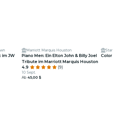
own
Marriott Marquis Houston
Star
c im JW
Piano Men: Ein Elton John & Billy Joel
Color
Tribute im Marriott Marquis Houston
4.9
(9)
10 Sept.
Ab
45,00 $