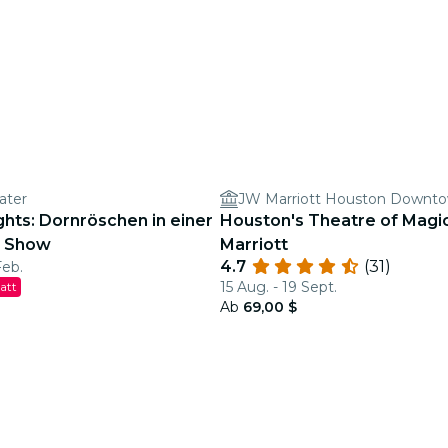
ater
JW Marriott Houston Downt
ights: Dornröschen in einer
Houston's Theatre of Magi
n Show
Marriott
4.7
(31)
Feb.
15 Aug. - 19 Sept.
att
Ab
69,00 $