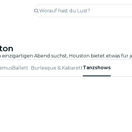
ston
Tanzshows
ismus
Ballett
Burlesque & Kabarett