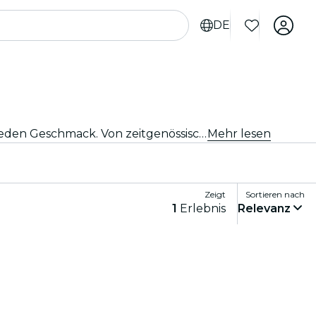
DE
Egal, ob Du tanzbegeistert bist oder einfach nach einem einzigartigen Abend suchst, Houston bietet etwas für jeden Geschmack. Von zeitgenössischem Tanz bis hin zu Ballett und allem, was dazwischen liegt, gibt es unzählige Ensembles und Produktionen, aus denen Du wählen kannst.
Mehr lesen
Zeigt
Sortieren nach
1
Erlebnis
Relevanz