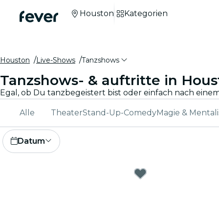
Houston
Kategorien
Houston
Live-Shows
Tanzshows
Tanzshows- & auftritte in Hou
Alle
Theater
Stand-Up-Comedy
Magie & Mental
Datum