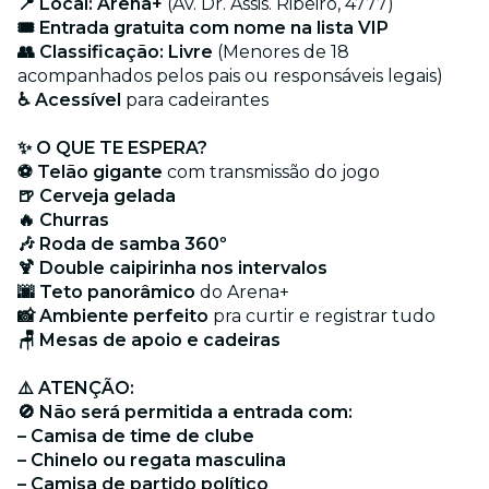
📍 Local: Arena+
(Av. Dr. Assis. Ribeiro, 4777)
🎟️ Entrada gratuita com nome na lista VIP
👥 Classificação: Livre
(Menores de 18
acompanhados pelos pais ou responsáveis legais)
♿ Acessível
para cadeirantes
✨ O QUE TE ESPERA?
⚽ Telão gigante
com transmissão do jogo
🍺 Cerveja gelada
🔥 Churras
🎶 Roda de samba 360º
🍹 Double caipirinha nos intervalos
🌆 Teto panorâmico
do Arena+
📸 Ambiente perfeito
pra curtir e registrar tudo
🪑 Mesas de apoio e cadeiras
⚠️ ATENÇÃO:
🚫 Não será permitida a entrada com:
– Camisa de time de clube
– Chinelo ou regata masculina
– Camisa de partido político