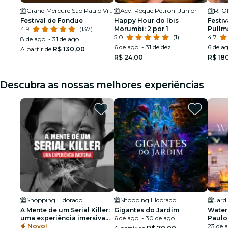
Grand Mercure São Paulo Vila Olímpia
Acv. Roque Petroni Junior
Festival de Fondue
Happy Hour do Ibis
Festiv
4.9
(137)
Morumbi: 2 por 1
Pullm
5.0
(1)
4.7
8 de ago. - 31 de ago.
6 de ago. - 31 de dez.
6 de ag
A partir de
R$ 130,00
R$ 24,00
R$ 18
Descubra as nossas melhores experiências
Shopping Eldorado
Shopping Eldorado
A Mente de um Serial Killer:
Gigantes do Jardim
Water 
uma experiência imersiva
6 de ago. - 30 de ago.
Paulo
em São Paulo
Novo!
23 de 