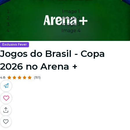
Image 1
Image 2
Image 3
Image 4
Exclusivo Fever
Jogos do Brasil - Copa
2026 no Arena +
4.8
(191)