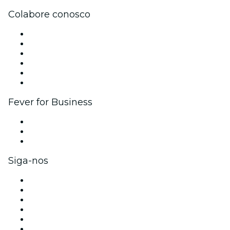
Colabore conosco
Gerencie seu evento
Publique seu evento
Eventos corporativos e benefícios
Programa de Afiliados
Programa de embaixadores e influencers
Parcerias
Fever for Business
Eventos privados e ingressos para grupos
Benefícios para as empresas
Cartões-presente e vouchers para empresas
Siga-nos
Facebook
X (Twitter)
Instagram
TikTok
LinkedIn
YouTube