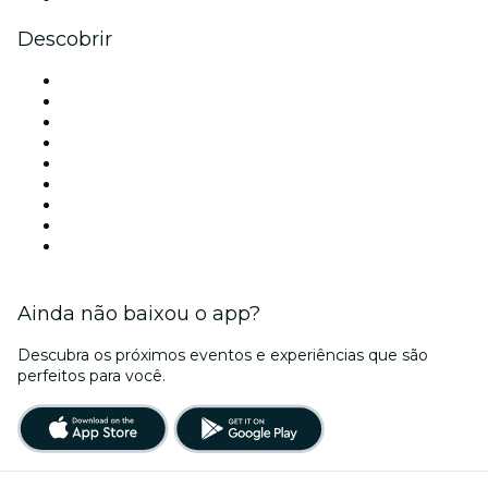
Descobrir
Locais de eventos - São Paulo
Brasil
Hoje
Amanhã
Esta semana
Neste fim de semana
Halloween
Dia dos Namorados
Natal
Ainda não baixou o app?
Descubra os próximos eventos e experiências que são
perfeitos para você.