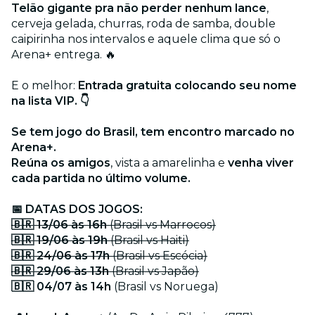
Telão gigante pra não perder nenhum lance
,
cerveja gelada, churras, roda de samba, double
caipirinha nos intervalos e aquele clima que só o
Arena+ entrega. 🔥
E o melhor:
Entrada gratuita colocando seu nome
na lista VIP. 👇
Se tem jogo do Brasil, tem encontro marcado no
Arena+.
Reúna os amigos
, vista a amarelinha e
venha viver
cada partida no último volume.
📅 DATAS DOS JOGOS:
🇧🇷 13/06 às 16h
(Brasil vs Marrocos)
🇧🇷 19/06 às 19h
(Brasil vs Haiti)
🇧🇷 24/06 às 17h
(Brasil vs Escócia)
🇧🇷 29/06 às 13h
(Brasil vs Japão)
🇧🇷 04/07 às 14h
(Brasil vs Noruega)