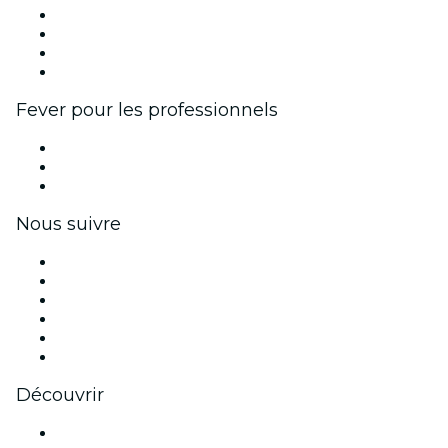
Événements d'entreprise et avantages
Programme d'affiliation
Programme d'ambassadeurs et d'influenceurs
Partenariats avec des marques
Fever pour les professionnels
Événements privés et billets de groupe
Avantages pour les entreprises
Coupons et cartes cadeaux pour les entreprises
Nous suivre
Facebook
X (Twitter)
Instagram
TikTok
LinkedIn
Youtube
Découvrir
Lieux d'événements à Paris