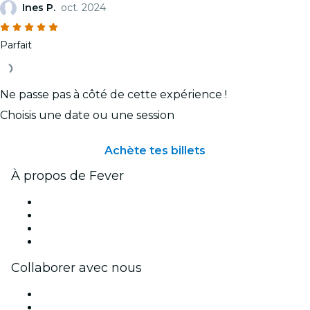
Ines P.
oct. 2024
Parfait
Ne passe pas à côté de cette expérience !
Choisis une date ou une session
Achète tes billets
À propos de Fever
Presse
Travailler chez Fever
Cartes-cadeaux
Centre d'aide
Collaborer avec nous
Fever Zone
Publiez votre événement