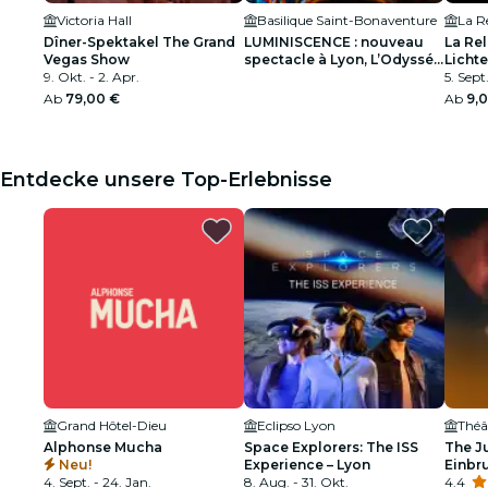
Victoria Hall
Basilique Saint-Bonaventure
Dîner-Spektakel The Grand
LUMINISCENCE : nouveau
La Re
Vegas Show
spectacle à Lyon, L’Odyssée
Lichte
9. Okt. - 2. Apr.
Céleste – Liste d’attente
5. Sept
Ab
79,00 €
Ab
9,
Entdecke unsere Top-Erlebnisse
Grand Hôtel-Dieu
Eclipso Lyon
Alphonse Mucha
Space Explorers: The ISS
The J
Neu!
Experience – Lyon
Einbr
4. Sept. - 24. Jan.
8. Aug. - 31. Okt.
Millio
4.4