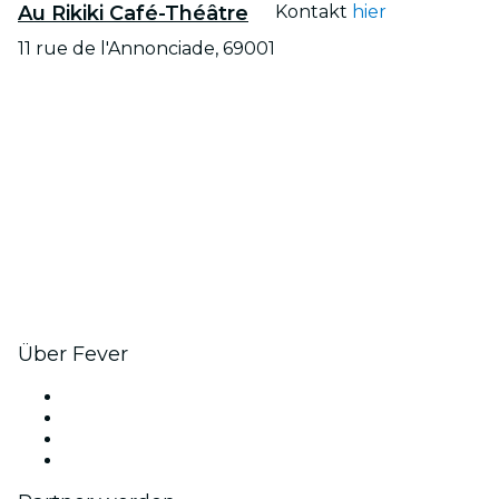
Au Rikiki Café-Théâtre
Kontakt
hier
11 rue de l'Annonciade, 69001
Über Fever
Presse
Wir stellen ein!
Geschenkgutscheine
Hilfe-Center