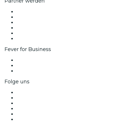
Partner werden
Fever Zone
Veröffentliche dein Event
Firmenevents & -vorteile
Affiliate-Programm
Botschafter & Influencer-Programm
Markenpartnerschaften
Fever for Business
Privatveranstaltungen & Gruppentickets
Firmenvorteile
Firmengeschenkkarten und -gutscheine
Folge uns
Facebook
X (Twitter)
Instagram
TikTok
LinkedIn
YouTube