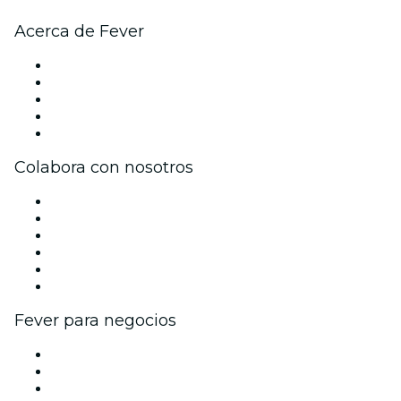
Acerca de Fever
Prensa
Únete al equipo
Impressum
Tarjetas Regalo
Centro de asistencia
Colabora con nosotros
Gestiona tu evento
Publica tu evento
Eventos y beneficios para empresas
Programa de Afiliados
Programa de embajadores e influencers
Colaboraciones de marca
Fever para negocios
Eventos privados y entradas de grupo
Beneficios corporativos
Tarjetas y cupones de regalo corporativos