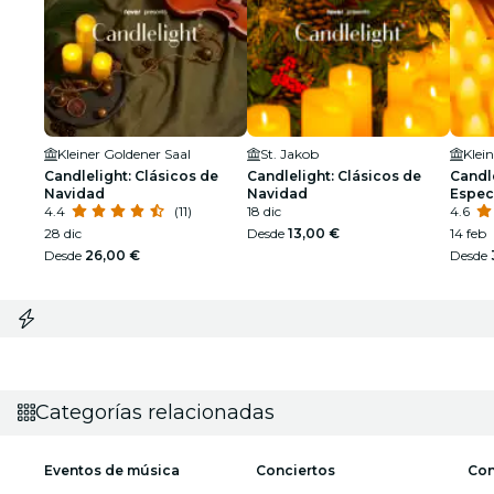
Kleiner Goldener Saal
St. Jakob
Klei
Candlelight: Clásicos de
Candlelight: Clásicos de
Candle
Navidad
Navidad
Especi
4.4
(11)
18 dic
4.6
28 dic
Desde
13,00 €
14 feb
Desde
26,00 €
Desde
Categorías relacionadas
Eventos de música
Conciertos
Con