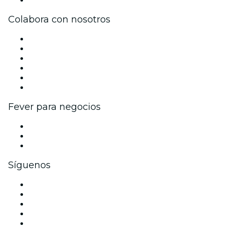
Colabora con nosotros
Gestiona tu evento
Publica tu evento
Eventos y beneficios para empresas
Programa de Afiliados
Programa de embajadores e influencers
Colaboraciones de marca
Fever para negocios
Eventos privados y entradas de grupo
Beneficios corporativos
Tarjetas y cupones de regalo corporativos
Síguenos
Facebook
X (Twitter)
Instagram
TikTok
LinkedIn