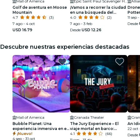
Mall of America
Epic Saint Paul Scavenger Hunt
Allia
Golf de aventura en Moose
¡Vamos a recorrer la ciudad
Drone
Mountain
en una búsqueda del
Potter
4.7
(3)
tesoro: los impresionantes
4.0
(2)
Saint 
11 sep -
monumentos de San Pablo!
7 ago - 4 oct
7 ago - 3 feb
Desde
USD 16.79
Desde
USD 12.26
Descubre nuestras experiencias destacadas
Mall of America
Granada Theater
Gran
Bubble Planet: Una
The Jury Experience – El
An Idi
experiencia inmersiva en el
viaje mortal en barco:
22 oct 
Mall of America
¡Nuevo!
¿podrá Minneapolis impartir
4.1
(66)
Desde
4 sep - 31 oct
justicia?
11 sep - 13 dic