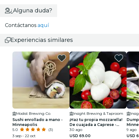
¿Alguna duda?
Contáctanos
aquí
Experiencias similares
Modist Brewing Co.
Insight Brewing & Taproom
Insi
Sushi enrollado a mano -
¡Haz tu propia mozzarella!
Dumpl
Minneapolis
De cuajada a Caprese -
Minne
5.0
(3)
Minneapolis
30 ago
9 ago
3 sep - 22 oct
USD 69.00
USD 6