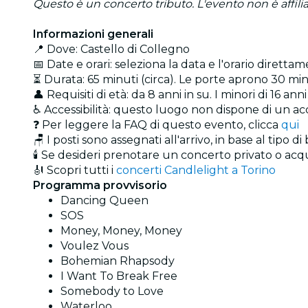
Questo è un concerto tributo. L'evento non è affiliat
Informazioni generali
📍 Dove: Castello di Collegno
📅 Date e orari: seleziona la data e l'orario direttam
⏳ Durata: 65 minuti (circa). Le porte aprono 30 minu
👤 Requisiti di età: da 8 anni in su. I minori di 16
♿ Accessibilità: questo luogo non dispone di un acc
❓ Per leggere la FAQ di questo evento, clicca
qui
🪑 I posti sono assegnati all'arrivo, in base al tipo di
🕯️ Se desideri prenotare un concerto privato o acqu
🎻 Scopri tutti i
concerti Candlelight a Torino
Programma provvisorio
Dancing Queen
SOS
Money, Money, Money
Voulez Vous
Bohemian Rhapsody
I Want To Break Free
Somebody to Love
Waterloo