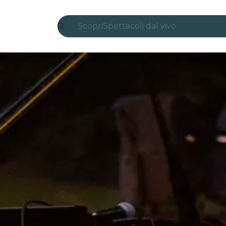
Scopri
Spettacoli dal vivo
Madrid
Candlelight
Londra
Esperienze e città
San Paolo
Mostre
Seoul
Tour città
Concerti