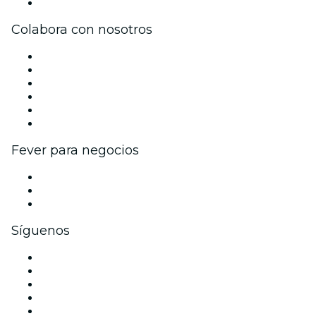
Centro de asistencia
Colabora con nosotros
Gestiona tu evento
Publica tu evento
Eventos y beneficios para empresas
Programa de Afiliados
Programa de embajadores e influencers
Colaboraciones de marca
Fever para negocios
Eventos privados y entradas de grupo
Beneficios corporativos
Tarjetas y cupones de regalo corporativos
Síguenos
Facebook
X (Twitter)
Instagram
TikTok
LinkedIn