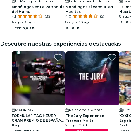
La Parroquia del Humor
La Parroquia del Humor
La P
Monólogos en La Parroquia
Monólogos al Vermut, en
La Imp
del Humor
Huertas
Huert
4.1
(82)
4.0
(5)
8 ago 
6 ago - 31 ago
8 ago - 30 ago
10,00
Desde
6,00 €
10,00 €
Descubre nuestras experiencias destacadas
MADRING
Palacio de la Prensa
FORMULA 1 TAG HEUER
The Jury Experience –
XXXIX
GRAN PREMIO DE ESPAÑA
Travesía Mortal
Españ
2026
11 sept
21 ago - 20 dic
Cami
3 oct
Desde
295,00 €
Desde