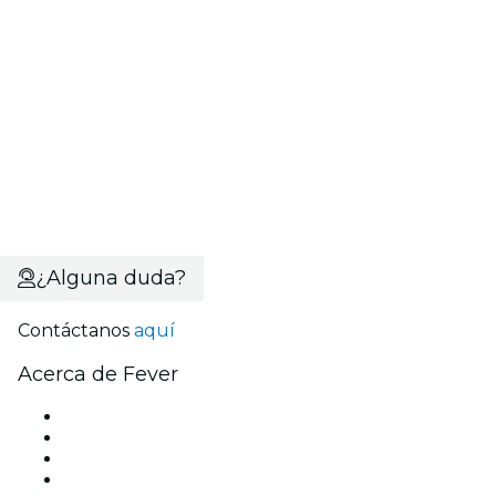
¿Alguna duda?
Contáctanos
aquí
Acerca de Fever
Prensa
Únete al equipo
Becas de Excelencia
Tarjetas Regalo