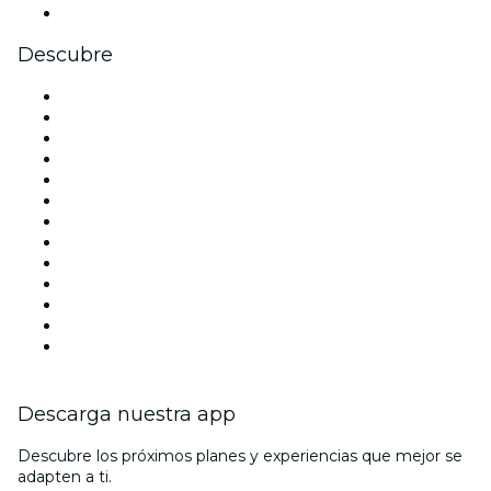
Youtube
Descubre
Locales y espacios de eventos en Madrid
España
Hoy
Mañana
Esta semana
Este fin de semana
Halloween
San Valentín
Team Building Madrid
La La Love You
Viva Suecia
Navidad
Año Nuevo
Descarga nuestra app
Descubre los próximos planes y experiencias que mejor se
adapten a ti.