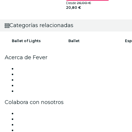
Desde
26,00 €
20,80 €
Categorías relacionadas
Ballet of Lights
Ballet
Esp
Acerca de Fever
Prensa
Únete al equipo
Becas de Excelencia
Tarjetas Regalo
Centro de asistencia
Colabora con nosotros
Gestiona tu evento
Publica tu evento
Eventos y beneficios para empresas
Programa de Afiliados