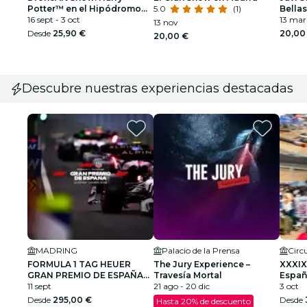
Potter™ en el Hipódromo
5.0
(1)
Bellas
de la Zarzuela
16 sept - 3 oct
(2ª Fe
13 mar
13 nov
Desde
25,90 €
20,00
20,00 €
Descubre nuestras experiencias destacadas
MADRING
Palacio de la Prensa
FORMULA 1 TAG HEUER
The Jury Experience –
XXXIX
GRAN PREMIO DE ESPAÑA
Travesía Mortal
Españ
2026
11 sept
21 ago - 20 dic
Cami
3 oct
Desde
295,00 €
Desde
Hasta 20% de descuento