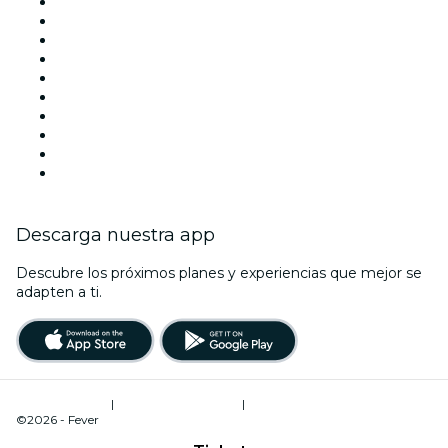
Mañana
Esta semana
Este fin de semana
Halloween
San Valentín
Team Building Madrid
La La Love You
Viva Suecia
Navidad
Año Nuevo
Descarga nuestra app
Descubre los próximos planes y experiencias que mejor se
adapten a ti.
Términos de uso
|
Política de privacidad
|
Administrador de cookies
©2026 - Fever