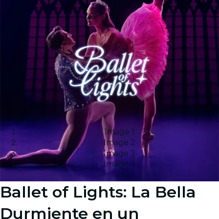
Image 1
Image 2
Image 3
Image 4
Ballet of Lights: La Bella
Durmiente en un