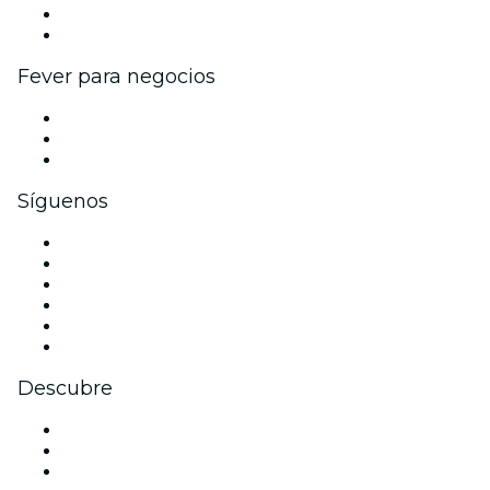
Programa de embajadores e influencers
Colaboraciones de marca
Fever para negocios
Eventos privados y entradas de grupo
Beneficios corporativos
Tarjetas y cupones de regalo corporativos
Síguenos
Facebook
X (Twitter)
Instagram
TikTok
LinkedIn
Youtube
Descubre
Locales y espacios de eventos en Madrid
España
Hoy