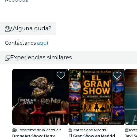
¿Alguna duda?
Contáctanos
aquí
Experiencias similares
Hipódromo de la Zarzuela
Teatro Soho Madrid
Teatr
DroneArt Show: Harry
El Gran Show en Madrid
Javi 