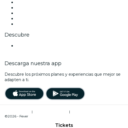
X (Twitter)
Instagram
TikTok
LinkedIn
Youtube
Descubre
Locales y espacios de eventos en Magdeburgo
Descarga nuestra app
Descubre los próximos planes y experiencias que mejor se
adapten a ti.
Términos de uso
|
Política de privacidad
|
Administrador de cookies
©2026 - Fever
Tickets