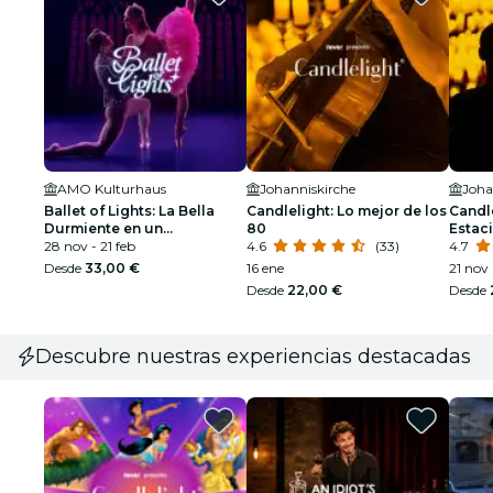
AMO Kulturhaus
Johanniskirche
Joha
Ballet of Lights: La Bella
Candlelight: Lo mejor de los
Candle
Durmiente en un
80
Estaci
espectáculo deslumbrante
28 nov - 21 feb
4.6
(33)
4.7
Desde
33,00 €
16 ene
21 nov
Desde
22,00 €
Desde
Descubre nuestras experiencias destacadas