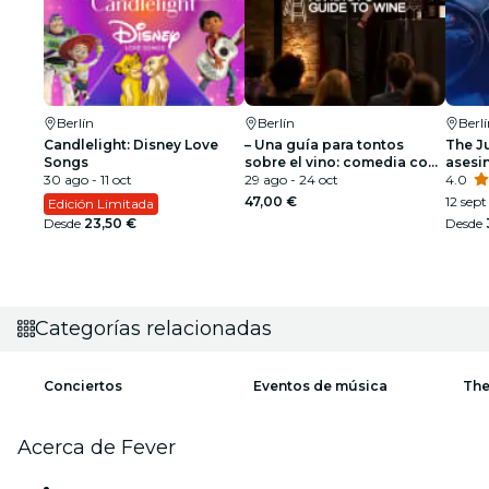
Berlín
Berlín
Berl
Candlelight: Disney Love
– Una guía para tontos
The Ju
Songs
sobre el vino: comedia con
asesi
30 ago - 11 oct
vino
29 ago - 24 oct
4.0
47,00 €
12 sept
Edición Limitada
Desde
23,50 €
Desde
Categorías relacionadas
Conciertos
Eventos de música
The
Acerca de Fever
Prensa