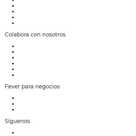
Únete al equipo
Impressum
Tarjetas Regalo
Centro de asistencia
Colabora con nosotros
Gestiona tu evento
Publica tu evento
Eventos y beneficios para empresas
Programa de Afiliados
Programa de embajadores e influencers
Colaboraciones de marca
Fever para negocios
Eventos privados y entradas de grupo
Beneficios corporativos
Tarjetas y cupones de regalo corporativos
Síguenos
Facebook