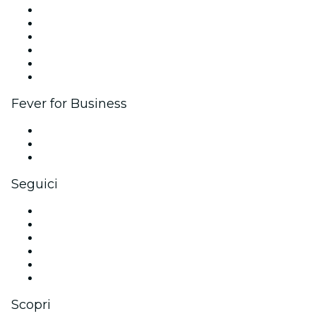
Gestisci il tuo evento
Pubblica il tuo evento
Eventi aziendali & benefit
Programma di affiliazione
Programma Ambassador e Influencer
Brand partnership
Fever for Business
Eventi privati e biglietti di gruppo
Benefit aziendali
Gift card e voucher aziendali
Seguici
Facebook
X (Twitter)
Instagram
TikTok
LinkedIn
Youtube
Scopri