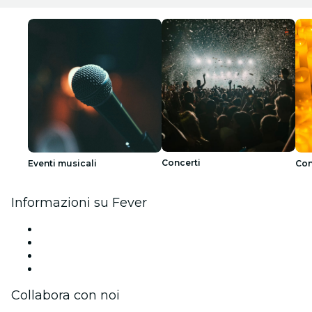
Concerti
Eventi musicali
Con
Informazioni su Fever
Stampa
Unisciti al team
Carte regalo
Centro assistenza
Collabora con noi