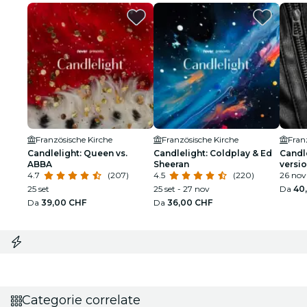
Französische Kirche
Französische Kirche
Fran
Candlelight: Queen vs.
Candlelight: Coldplay & Ed
Candle
ABBA
Sheeran
versi
4.7
(207)
4.5
(220)
26 nov
25 set
25 set - 27 nov
Da
40
Da
39,00 CHF
Da
36,00 CHF
Categorie correlate