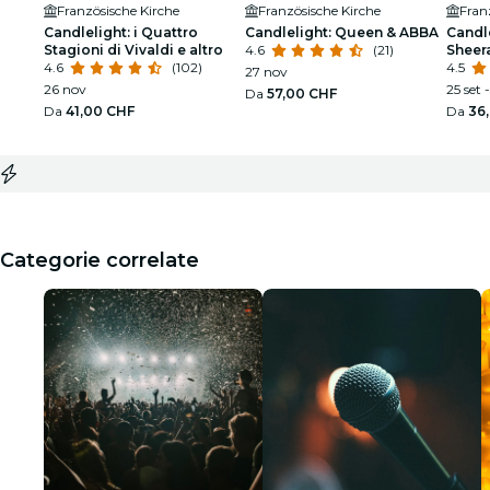
Französische Kirche
Französische Kirche
Fran
Candlelight: i Quattro
Candlelight: Queen & ABBA
Candle
Stagioni di Vivaldi e altro
4.6
(21)
Sheer
4.6
(102)
4.5
27 nov
26 nov
25 set 
Da
57,00 CHF
Da
41,00 CHF
Da
36
Categorie correlate