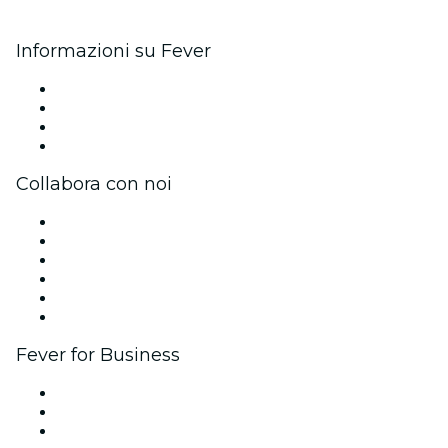
Informazioni su Fever
Stampa
Unisciti al team
Carte regalo
Centro assistenza
Collabora con noi
Gestisci il tuo evento
Pubblica il tuo evento
Eventi aziendali & benefit
Programma di affiliazione
Programma Ambassador e Influencer
Brand partnership
Fever for Business
Eventi privati e biglietti di gruppo
Benefit aziendali
Gift card e voucher aziendali