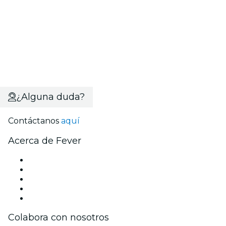
¿Alguna duda?
Contáctanos
aquí
Acerca de Fever
Prensa
Únete al equipo
Becas de Excelencia
Tarjetas Regalo
Centro de asistencia
Colabora con nosotros