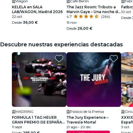
Wagon
Café Berlín
Fabr
KELELA en SALA
The Jazz Room: Tributo a
Fatbo
LAB/WAGON, Madrid 2026
Marvin Gaye – Una noche de
10 oct
22 oct
soul
4.7
(264)
Desde
Desde
36,00 €
15 nov
Desde
26,00 €
Descubre nuestras experiencias destacadas
MADRING
Palacio de la Prensa
FORMULA 1 TAG HEUER
The Jury Experience –
XXXIX
GRAN PREMIO DE ESPAÑA
Travesía Mortal
Españ
2026
11 sept
21 ago - 20 dic
Cami
3 oct
Desde
295,00 €
Desde