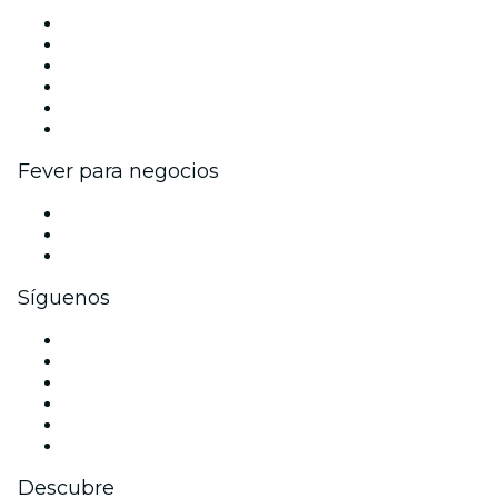
Gestiona tu evento
Publica tu evento
Eventos y beneficios para empresas
Programa de Afiliados
Programa de embajadores e influencers
Colaboraciones de marca
Fever para negocios
Eventos privados y entradas de grupo
Beneficios corporativos
Tarjetas y cupones de regalo corporativos
Síguenos
Facebook
X (Twitter)
Instagram
TikTok
LinkedIn
Youtube
Descubre