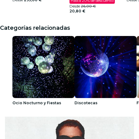
Hasta 20% de descuento
Desde
26,00 €
20,80 €
Categorías relacionadas
Ocio Nocturno y Fiestas
Discotecas
F