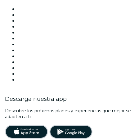
Locales y espacios de eventos en Madrid
España
Hoy
Mañana
Esta semana
Este fin de semana
Halloween
San Valentín
Team Building Madrid
La La Love You
Viva Suecia
Navidad
Año Nuevo
Descarga nuestra app
Descubre los próximos planes y experiencias que mejor se
adapten a ti.