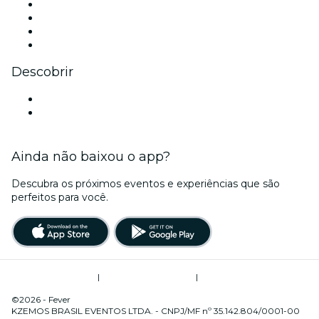
Instagram
TikTok
LinkedIn
YouTube
Descobrir
Locais de eventos - Porto Velho
Brasil
Ainda não baixou o app?
Descubra os próximos eventos e experiências que são
perfeitos para você.
Termos de Utilização
|
Política de Privacidade
|
Gerenciamento de Cookies
©2026 - Fever
KZEMOS BRASIL EVENTOS LTDA. - CNPJ/MF nº 35.142.804/0001-00