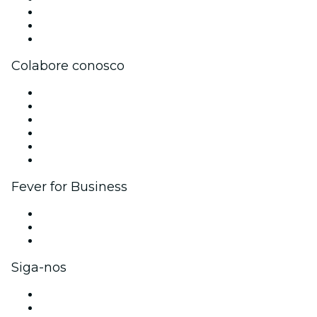
Carreiras
Cartões-Presente
Central de Ajuda
Colabore conosco
Gerencie seu evento
Publique seu evento
Eventos corporativos e benefícios
Programa de Afiliados
Programa de embaixadores e influencers
Parcerias
Fever for Business
Eventos privados e ingressos para grupos
Benefícios para as empresas
Cartões-presente e vouchers para empresas
Siga-nos
Facebook
X (Twitter)