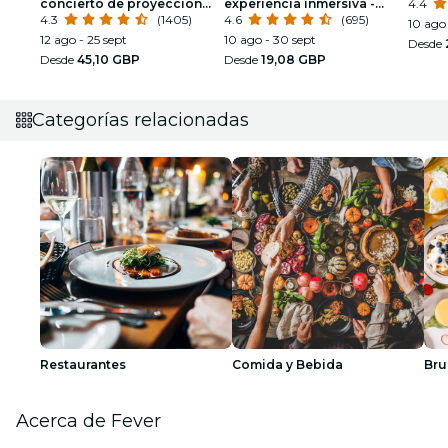
concierto de proyección
experiencia inmersiva -
4.4
360° en la Catedral de
4.3
(1405)
Londres
4.6
(695)
10 ago 
Westminster
12 ago - 25 sept
10 ago - 30 sept
Desde
Desde
45,10 GBP
Desde
19,08 GBP
Categorías relacionadas
Restaurantes
Comida y Bebida
Bru
Acerca de Fever