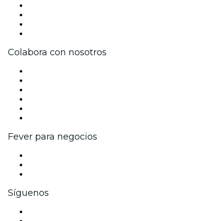
Prensa
Únete al equipo
Tarjetas Regalo
Centro de asistencia
Colabora con nosotros
Gestiona tu evento
Publica tu evento
Eventos y beneficios para empresas
Programa de Afiliados
Programa de embajadores e influencers
Colaboraciones de marca
Fever para negocios
Eventos privados y entradas de grupo
Beneficios corporativos
Tarjetas y cupones de regalo corporativos
Síguenos
Facebook
X (Twitter)