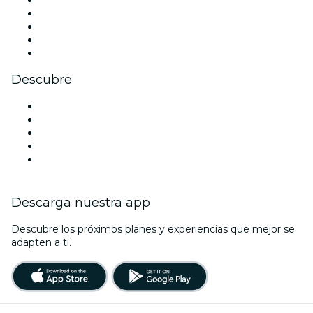
Instagram
TikTok
LinkedIn
Youtube
Descubre
Locales y espacios de eventos en Londres
Hoy
Mañana
Esta semana
Este fin de semana
Descarga nuestra app
Descubre los próximos planes y experiencias que mejor se
adapten a ti.