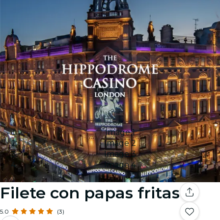
Image 1
Image 2
Image 3
Image 4
Filete con papas fritas
5.0
(3)