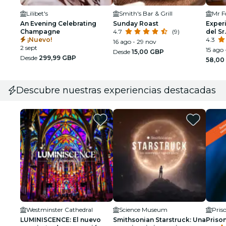
Lilibet's
Smith's Bar & Grill
Mr F
An Evening Celebrating
Sunday Roast
Exper
Champagne
4.7
(9)
del Sr
¡Nuevo!
4.3
16 ago - 29 nov
2 sept
15 ago 
Desde
15,00 GBP
Desde
299,99 GBP
58,00
Descubre nuestras experiencias destacadas
Westminster Cathedral
Science Museum
Pris
LUMINISCENCE: El nuevo
Smithsonian Starstruck: Una
Priso