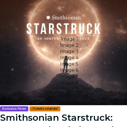
Image 1
Image 2
Image 3
Image 4
Image 5
Image 6
Image 7
Image 8
Image 9
Image 10
Exclusivo Fever
¡Tickets volando!
Smithsonian Starstruck: