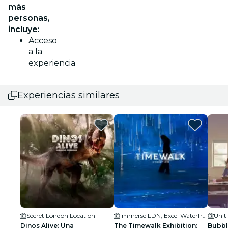
más
personas,
incluye:
Acceso
a la
experiencia
Experiencias similares
Secret London Location
Immerse LDN, Excel Waterfront
Unit
Dinos Alive: Una
The Timewalk Exhibition:
Bubbl