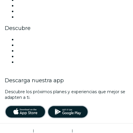
TikTok
LinkedIn
Youtube
Descubre
Locales y espacios de eventos en Londres
Hoy
Mañana
Esta semana
Este fin de semana
Descarga nuestra app
Descubre los próximos planes y experiencias que mejor se
adapten a ti.
Términos de uso
|
Política de privacidad
|
Administrador de cookies