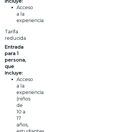
incluye:
Acceso
a la
experiencia
Tarifa
reducida
Entrada
para 1
persona,
que
incluye:
Acceso
a la
experiencia
(niños
de
10 a
17
años,
estudiantes,