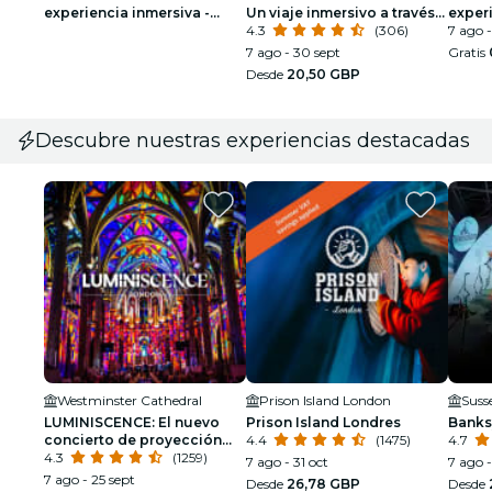
experiencia inmersiva -
Un viaje inmersivo a través
experi
Lista de espera
de las civilizaciones
4.3
(306)
Grupo
7 ago -
7 ago - 30 sept
Gratis
Desde
20,50 GBP
Descubre nuestras experiencias destacadas
Westminster Cathedral
Prison Island London
Suss
LUMINISCENCE: El nuevo
Prison Island Londres
Banks
concierto de proyección
4.4
(1475)
4.7
360° en la Catedral de
4.3
(1259)
7 ago - 31 oct
7 ago -
Westminster
7 ago - 25 sept
Desde
26,78 GBP
Desde