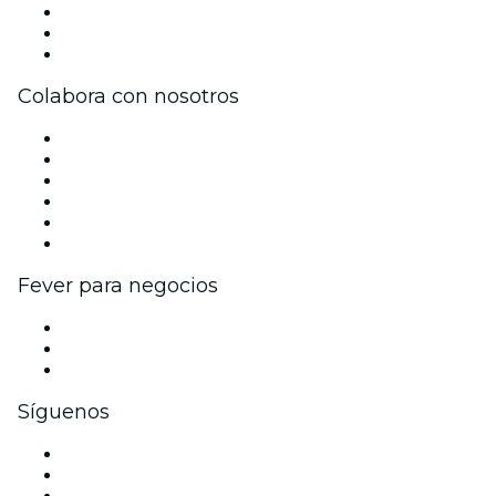
Únete al equipo
Tarjetas Regalo
Centro de asistencia
Colabora con nosotros
Gestiona tu evento
Publica tu evento
Eventos y beneficios para empresas
Programa de Afiliados
Programa de embajadores e influencers
Colaboraciones de marca
Fever para negocios
Eventos privados y entradas de grupo
Beneficios corporativos
Tarjetas y cupones de regalo corporativos
Síguenos
Facebook
X (Twitter)
Instagram