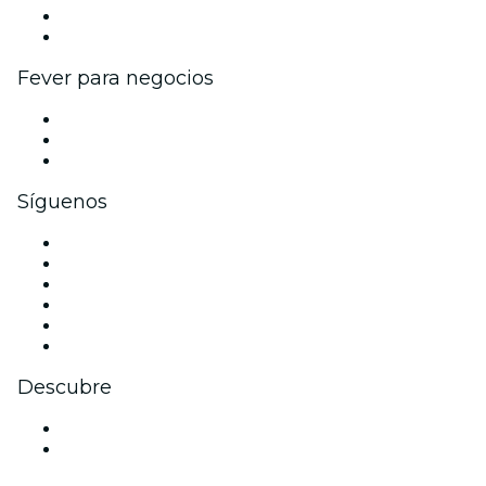
Programa de embajadores e influencers
Colaboraciones de marca
Fever para negocios
Eventos privados y boletos de grupo
Beneficios corporativos
Tarjetas y cupones de regalo corporativos
Síguenos
Facebook
X (Twitter)
Instagram
TikTok
LinkedIn
Youtube
Descubre
Locales y espacios de eventos en Rosario
Argentina