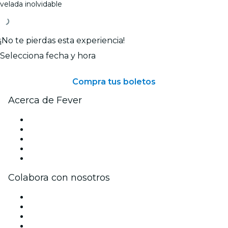
velada inolvidable
¡No te pierdas esta experiencia!
Selecciona fecha y hora
Compra tus boletos
Acerca de Fever
Prensa
Únete al equipo
Tarjetas Regalo
Centro de asistencia
Arrepentimiento de compra
Colabora con nosotros
Gestiona tu evento
Publica tu evento
Eventos y beneficios para empresas
Programa de Afiliados