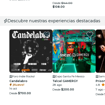
Desde
$144.00
$108.00
Descubre nuestras experiencias destacadas
Foro Indie Rocks!
Expo Santa Fe Mexico
Candelabro
Telcel GAMERGY
Priso
¡Nuevo!
28 ago
4.8
14 oct
Desde
$200.00
7 ago -
Desde
$700.00
Desde