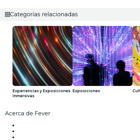
Categorías relacionadas
Experiencias y Exposiciones
Exposiciones
Cul
Inmersivas
Acerca de Fever
Prensa
Únete al equipo
Becas de Excelencia Fever