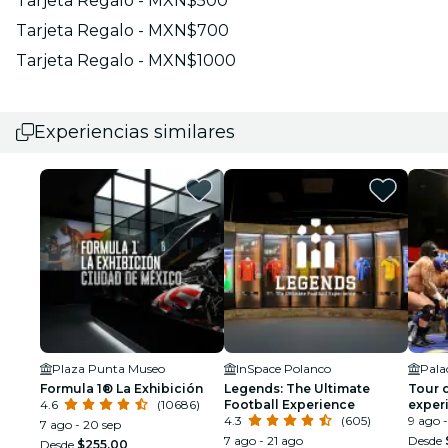
Tarjeta Regalo - MXN$500
Tarjeta Regalo - MXN$700
Tarjeta Regalo - MXN$1000
Experiencias similares
Plaza Punta Museo
InSpace Polanco
Palac
Formula 1® La Exhibición
Legends: The Ultimate
Tour d
4.6
(10686)
Football Experience
experi
4.3
(605)
9 ago -
7 ago - 20 sep
7 ago - 21 ago
Desde
Desde
$255.00