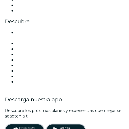
LinkedIn
Youtube
Descubre
Locales y espacios de eventos en Ciudad de México -
CDMX
México
Hoy
Mañana
Esta semana
Este fin de semana
Halloween
San Valentín
Navidad
Descarga nuestra app
Descubre los próximos planes y experiencias que mejor se
adapten a ti.