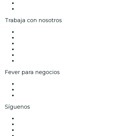
Tarjetas Regalo
Centro de asistencia
Trabaja con nosotros
Gestiona tu evento
Publica tu evento
Eventos y beneficios para empresas
Programa de Afiliados
Programa de embajadores e influencers
Colaboraciones de marca
Fever para negocios
Eventos privados y boletos de grupo
Beneficios corporativos
Tarjetas y cupones de regalo corporativos
Síguenos
Facebook
X (Twitter)
Instagram
TikTok