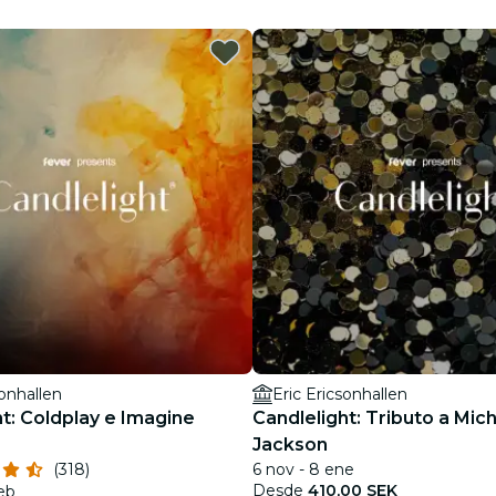
restaurantes
cine
sonhallen
Eric Ericsonhallen
t: Coldplay e Imagine
Candlelight: Tributo a Mic
Jackson
(318)
6 nov - 8 ene
Desde
410,00 SEK
feb