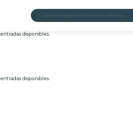
Descubre
espectáculos en directo
Madrid
entradas disponibles.
candlelight
Londres
experiencias y ciudades
entradas disponibles.
São Paulo
exposiciones
Seúl
recorridos por la ciudad
conciertos