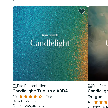
Eric Ericsonhallen
Eric Eric
Candlelight: Tributo a ABBA
Candleligh
4.7
(476)
Dragons
16 oct - 27 feb
4.7
Desde
265,00 SEK
25 sept - 6 