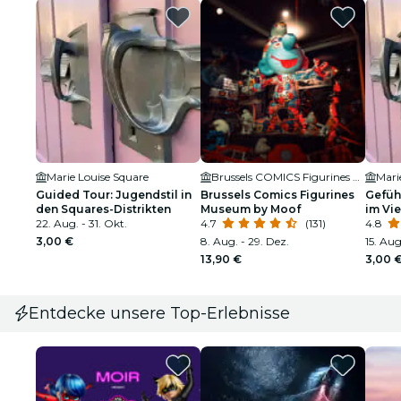
Marie Louise Square
Brussels COMICS Figurines Museum
Mari
Guided Tour: Jugendstil in
Brussels Comics Figurines
Gefüh
den Squares-Distrikten
Museum by Moof
im Vie
22. Aug. - 31. Okt.
4.7
(131)
4.8
3,00 €
8. Aug. - 29. Dez.
15. Aug
13,90 €
3,00 
Entdecke unsere Top-Erlebnisse