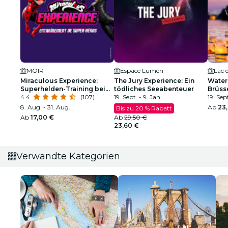
MOIR
Espace Lumen
Lac 
Miraculous Experience:
The Jury Experience: Ein
Water 
Superhelden-Training bei
tödliches Seeabenteuer
Brüss
MOIR
4.4
(107)
19. Sept. - 9. Jan.
19. Sep
8. Aug. - 31. Aug.
Ab
23
Bis zu 20 % Rabatt
Ab
17,00 €
Ab
29,50 €
23,60 €
Verwandte Kategorien