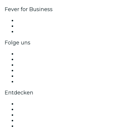
Fever for Business
Privatveranstaltungen & Gruppentickets
Firmenvorteile
Firmengeschenkkarten und -gutscheine
Folge uns
Facebook
X (Twitter)
Instagram
TikTok
LinkedIn
YouTube
Entdecken
Veranstaltungsorte in Brüssel
Heute
Morgen
Diese Woche
Dieses Wochenende