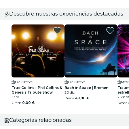
Descubre nuestras experiencias destacadas
Die Glocke
Die Glocke
Metr
True Collins – Phil Collins &
Bach in Space | Bremen
Traumk
Genesis Tribute Show
20 dic
estrel
1 abr
26 sep
Desde
49,90 €
Gratis
0,00 €
Desde
Categorías relacionadas