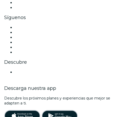
Beneficios corporativos
Tarjetas y cupones de regalo corporativos
Síguenos
Facebook
X (Twitter)
Instagram
TikTok
LinkedIn
Youtube
Descubre
Locales y espacios de eventos en Bremen
Descarga nuestra app
Descubre los próximos planes y experiencias que mejor se
adapten a ti.