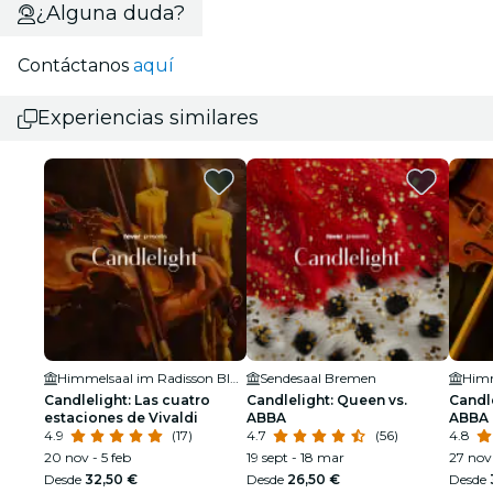
¿Alguna duda?
Contáctanos
aquí
Experiencias similares
Himmelsaal im Radisson Blu Hotel
Sendesaal Bremen
Candlelight: Las cuatro
Candlelight: Queen vs.
Candle
estaciones de Vivaldi
ABBA
ABBA
4.9
(17)
4.7
(56)
4.8
20 nov - 5 feb
19 sept - 18 mar
27 nov 
Desde
32,50 €
Desde
26,50 €
Desde