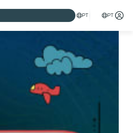
PT
PT