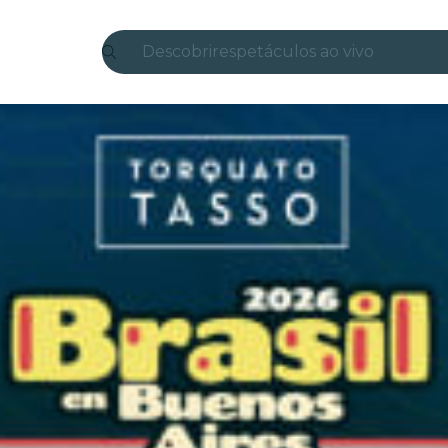
Descobrir
espetáculos ao vivo
Madrid
Candlelight
Londres
experiências e cidades
São Paulo
exposições
Seul
city tours
shows