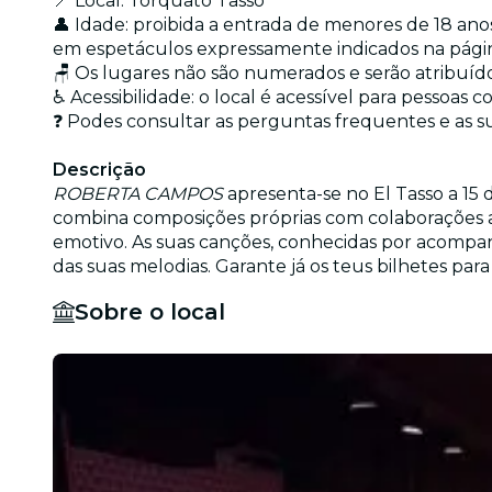
📍 Local: Torquato Tasso
👤 Idade: proibida a entrada de menores de 18 an
em espetáculos expressamente indicados na página 
🪑 Os lugares não são numerados e serão atribuí
♿ Acessibilidade: o local é acessível para pessoas
❓ Podes consultar as perguntas frequentes e as s
Descrição
ROBERTA CAMPOS
apresenta-se no El Tasso a 15 
combina composições próprias com colaborações a
emotivo. As suas canções, conhecidas por acompanh
das suas melodias. Garante já os teus bilhetes par
Sobre o local