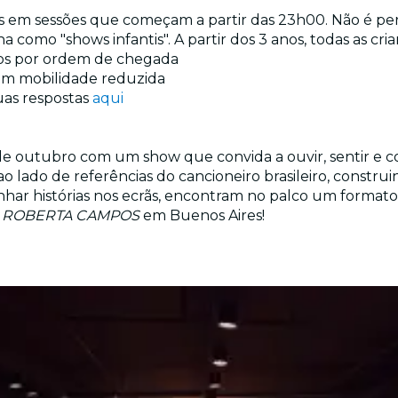
os em sessões que começam a partir das 23h00. Não é pe
como "shows infantis". A partir dos 3 anos, todas as cri
dos por ordem de chegada
 com mobilidade reduzida
uas respostas
aqui
de outubro com um show que convida a ouvir, sentir e co
o lado de referências do cancioneiro brasileiro, const
ar histórias nos ecrãs, encontram no palco um formato í
a
ROBERTA CAMPOS
em Buenos Aires!