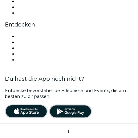
TikTok
LinkedIn
YouTube
Entdecken
Veranstaltungsorte in Houston
Heute
Morgen
Diese Woche
Dieses Wochenende
Du hast die App noch nicht?
Entdecke bevorstehende Erlebnisse und Events, die am
besten zu dir passen.
Allgemeine Geschäftsbedingungen
|
Datenschutzerklärung
|
Do Not Sell My Personal Information / Cookies Management