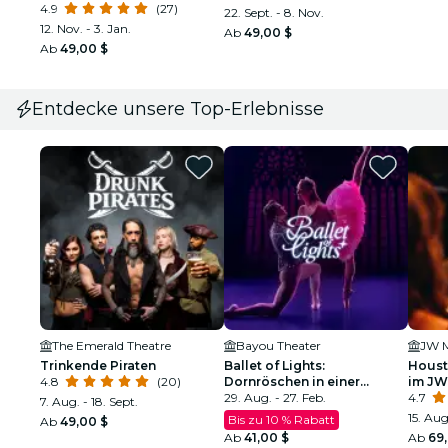
Feiertagskomödie
4.9
(27)
22. Sept. - 8. Nov.
12. Nov. - 3. Jan.
Ab
49,00 $
Ab
49,00 $
Entdecke unsere Top-Erlebnisse
The Emerald Theatre
Bayou Theater
Trinkende Piraten
Ballet of Lights:
Houst
4.8
(20)
Dornröschen in einer
im JW
funkelnden Show
29. Aug. - 27. Feb.
4.7
7. Aug. - 18. Sept.
15. Aug
Bis zu 10 % Rabatt
Ab
49,00 $
Ab
41,00 $
Ab
69