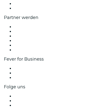
Geschenkgutscheine
Hilfe-Center
Partner werden
Fever Zone
Veröffentliche dein Event
Firmenevents & -vorteile
Affiliate-Programm
Botschafter & Influencer-Programm
Markenpartnerschaften
Fever for Business
Privatveranstaltungen & Gruppentickets
Firmenvorteile
Firmengeschenkkarten und -gutscheine
Folge uns
Facebook
X (Twitter)
Instagram