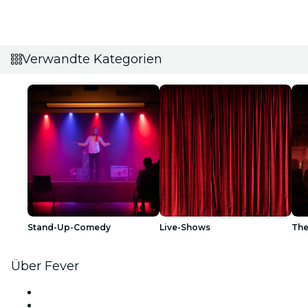
Verwandte Kategorien
Stand-Up-Comedy
Live-Shows
The
Über Fever
Presse
Wir stellen ein!