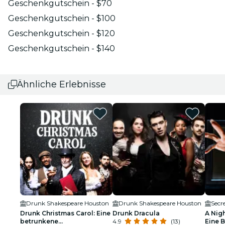
Geschenkgutschein - $70
Geschenkgutschein - $100
Geschenkgutschein - $120
Geschenkgutschein - $140
Ähnliche Erlebnisse
Drunk Shakespeare Houston
Drunk Shakespeare Houston
Secr
Drunk Christmas Carol: Eine
Drunk Dracula
A Nigh
betrunkene
4.9
(13)
Eine 