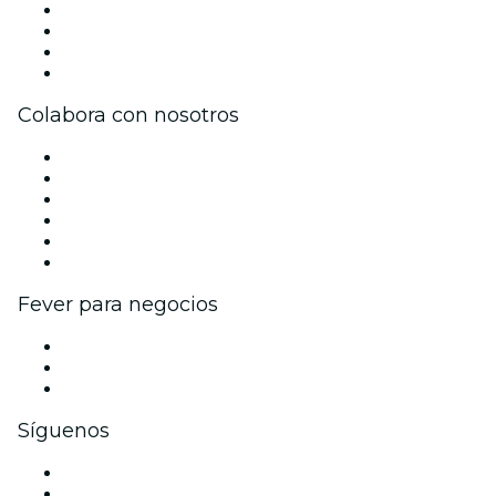
Prensa
Únete al equipo
Tarjetas Regalo
Centro de asistencia
Colabora con nosotros
Gestiona tu evento
Publica tu evento
Eventos y beneficios para empresas
Programa de Afiliados
Programa de embajadores e influencers
Colaboraciones de marca
Fever para negocios
Eventos privados y entradas de grupo
Beneficios corporativos
Tarjetas y cupones de regalo corporativos
Síguenos
Facebook
X (Twitter)