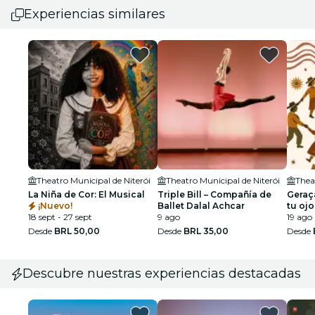
Experiencias similares
Theatro Municipal de Niterói
Theatro Municipal de Niterói
Thea
La Niña de Cor: El Musical
Triple Bill – Compañía de
Geraç
¡Nuevo!
Ballet Dalal Achcar
tu ojo
18 sept - 27 sept
9 ago
histor
19 ago
Desde
BRL 50,00
Desde
BRL 35,00
Desde
Descubre nuestras experiencias destacadas