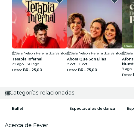
Sala Nelson Pereira dos Santos
Sala Nelson Pereira dos Santos
Sala
Terapia Infernal
Ahora Que Son Ellas
Afons
29 ago - 30 ago
8 oct - 11 oct
Nuest
9 ago
Desde
BRL 25,00
Desde
BRL 75,00
Desde
Categorías relacionadas
Ballet
Espectáculos de danza
Esp
Acerca de Fever