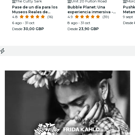
The Cutty Sark
Unit 20 Fulton Road
Mor
Pase de un día para los
Bubble Planet: Una
Pushk
Museos Reales de
experiencia inmersiva -
Metam
Greenwich
4.8
(16)
Cumpleaños
4.9
(39)
Making
9 sept
6 ago - 31 oct
8 ago - 31 oct
Desde
Desde
30,00 GBP
Desde
23,90 GBP