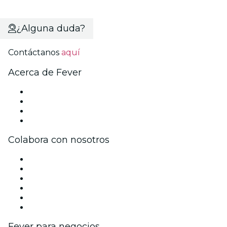
¿Alguna duda?
Contáctanos
aquí
Acerca de Fever
Prensa
Únete al equipo
Tarjetas Regalo
Centro de asistencia
Colabora con nosotros
Gestiona tu evento
Publica tu evento
Eventos y beneficios para empresas
Programa de Afiliados
Programa de embajadores e influencers
Colaboraciones de marca
Fever para negocios