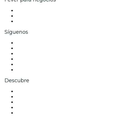
Eventos privados y entradas de grupo
Beneficios corporativos
Tarjetas y cupones de regalo corporativos
Síguenos
Facebook
X (Twitter)
Instagram
TikTok
LinkedIn
Youtube
Descubre
Locales y espacios de eventos en Londres
Hoy
Mañana
Esta semana
Este fin de semana