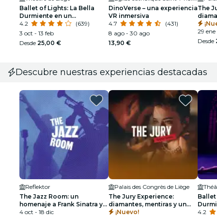
Ballet of Lights: La Bella
DinoVerse – una experiencia
The J
Durmiente en un
VR inmersiva
diama
espectáculo deslumbrante
4.2
(639)
4.7
(431)
muert
¡Nu
29 ene 
3 oct - 13 feb
8 ago - 30 ago
Desde
Desde
25,00 €
13,90 €
Descubre nuestras experiencias destacadas
Reflektor
Palais des Congrès de Liège
Théâ
The Jazz Room: un
The Jury Experience:
Ballet
homenaje a Frank Sinatra y
diamantes, mentiras y un
Durmi
Louis Armstrong
4 oct - 18 dic
muerto
¡Nuevo!
espec
4.2