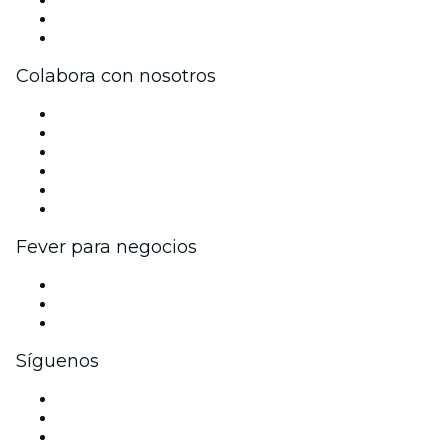
Tarjetas Regalo
Centro de asistencia
Colabora con nosotros
Gestiona tu evento
Publica tu evento
Eventos y beneficios para empresas
Programa de Afiliados
Programa de embajadores e influencers
Colaboraciones de marca
Fever para negocios
Eventos privados y entradas de grupo
Beneficios corporativos
Tarjetas y cupones de regalo corporativos
Síguenos
Facebook
X (Twitter)
Instagram