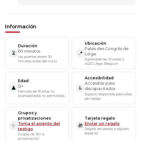
Información
Ubicación
Duración
Palais des Congrès de
60 minutos
⏳
📍
Liège
Las puertas abren 30
Esplanade de l'Europe 2,
minutos antes del inicio
4020 Liège, Belgium
Accesibilidad
Edad
Accesible para
12+
👤
♿
discapacitados
Menores de 16 años no
Espacio disponible para sillas
acompañados no permitidos
de ruedas
Grupos y
privatizaciones
Tarjeta regalo
Toma el asiento del
Enviar un regalo
✨
🎁
testigo
Regala recuerdos a alguien
especial
Grupos de 30+ o
privatización