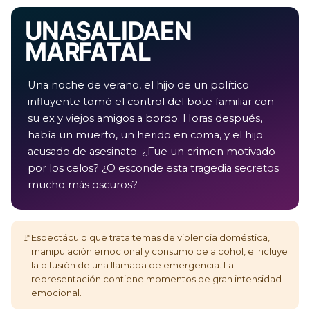
UNA SALIDA EN
MAR FATAL
Una noche de verano, el hijo de un político
influyente tomó el control del bote familiar con
su ex y viejos amigos a bordo. Horas después,
había un muerto, un herido en coma, y el hijo
acusado de asesinato. ¿Fue un crimen motivado
por los celos? ¿O esconde esta tragedia secretos
mucho más oscuros?
🚩
Espectáculo que trata temas de violencia doméstica,
manipulación emocional y consumo de alcohol, e incluye
la difusión de una llamada de emergencia. La
representación contiene momentos de gran intensidad
emocional.