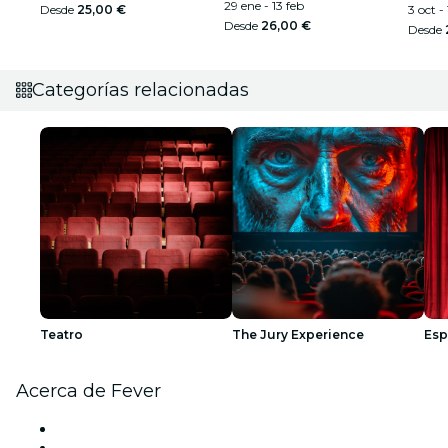
29 ene - 13 feb
Desde
25,00 €
3 oct -
Desde
26,00 €
Desde
Categorías relacionadas
Teatro
The Jury Experience
Esp
Acerca de Fever
Prensa
Únete al equipo