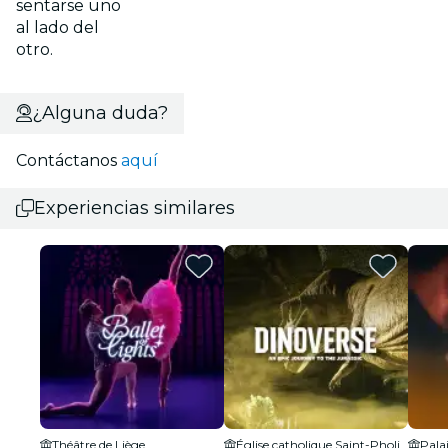
sentarse uno
al lado del
otro.
¿Alguna duda?
Contáctanos
aquí
Experiencias similares
Théâtre de Liège
Église catholique Saint-Pholien
Pala