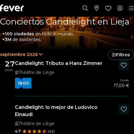
Conciertos Candlelight en Lieja
+100 ciudades
en todo el mundo.
+3M
de asistentes.
septiembre 2026
Filtros
27
Candlelight: Tributo a Hans Zimmer
DOM
Théâtre de Liège
Desde
18:00
17,00 €
Candlelight: lo mejor de Ludovico
Einaudi
Théâtre de Liège
4.7
(42)