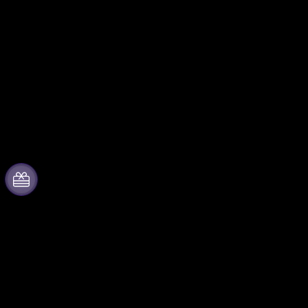
Acerca de Fever
Colabora con
nosotros
Prensa
Gestiona tu evento
Únete al equipo
Publica tu evento
Tarjetas Regalo