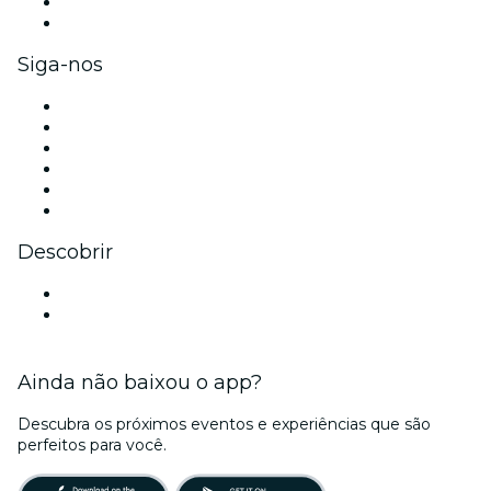
Benefícios para as empresas
Cartões-presente e vouchers para empresas
Siga-nos
Facebook
X (Twitter)
Instagram
TikTok
LinkedIn
YouTube
Descobrir
Locais de eventos - Curitiba
Brasil
Ainda não baixou o app?
Descubra os próximos eventos e experiências que são
perfeitos para você.