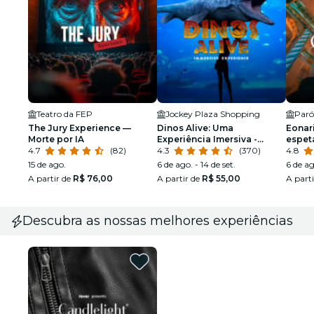
Teatro da FEP
Jockey Plaza Shopping
The Jury Experience —
Dinos Alive: Uma
Eonar
Morte por IA
Experiência Imersiva -
espet
4.7
(82)
Curitiba
4.3
(370)
luzes
4.8
Imacu
15 de ago.
6 de ago. - 14 de set.
6 de ag
Maria
A partir de
R$ 76,00
A partir de
R$ 55,00
A part
Descubra as nossas melhores experiências