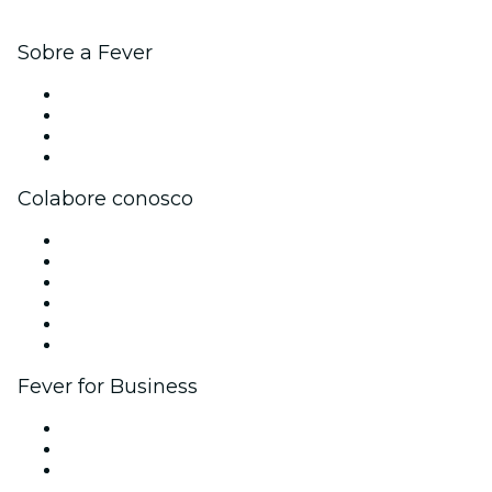
Sobre a Fever
Imprensa
Carreiras
Cartões-Presente
Central de Ajuda
Colabore conosco
Gerencie seu evento
Publique seu evento
Eventos corporativos e benefícios
Programa de Afiliados
Programa de embaixadores e influencers
Parcerias
Fever for Business
Eventos privados e ingressos para grupos
Benefícios para as empresas
Cartões-presente e vouchers para empresas