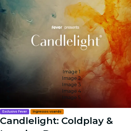
Image 1
Image 2
Image 3
Image 4
Image 5
Exclusivo Fever
Ingressos voando
Candlelight: Coldplay &