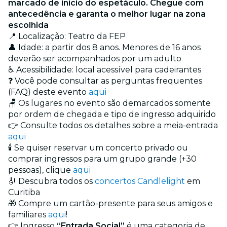
marcado de início do espetáculo. Chegue com
antecedência e garanta o melhor lugar na zona
escolhida
📍 Localização: Teatro da FEP
👤 Idade: a partir dos 8 anos. Menores de 16 anos
deverão ser acompanhados por um adulto
♿ Acessibilidade: local acessível para cadeirantes
❓ Você pode consultar as perguntas frequentes
(FAQ) deste evento
aqui
🪑 Os lugares no evento são demarcados somente
por ordem de chegada e tipo de ingresso adquirido
👉 Consulte todos os detalhes sobre a meia-entrada
aqui
🕯️ Se quiser reservar um concerto privado ou
comprar ingressos para um grupo grande (+30
pessoas), clique
aqui
🎻 Descubra todos os
concertos Candlelight
em
Curitiba
🎁 Compre um cartão-presente para seus amigos e
familiares
aqui
!
👉 Ingresso
“Entrada Social”
é uma categoria de