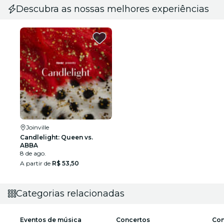
Descubra as nossas melhores experiências
Joinville
Candlelight: Queen vs.
ABBA
8 de ago.
A partir de
R$ 53,50
Categorias relacionadas
Eventos de música
Concertos
Con