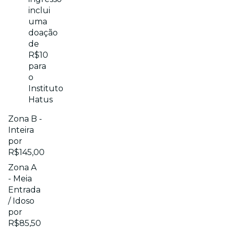
inclui
uma
doação
de
R$10
para
o
Instituto
Hatus
Zona B -
Inteira
por
R$145,00
Zona A
- Meia
Entrada
/ Idoso
por
R$85,50