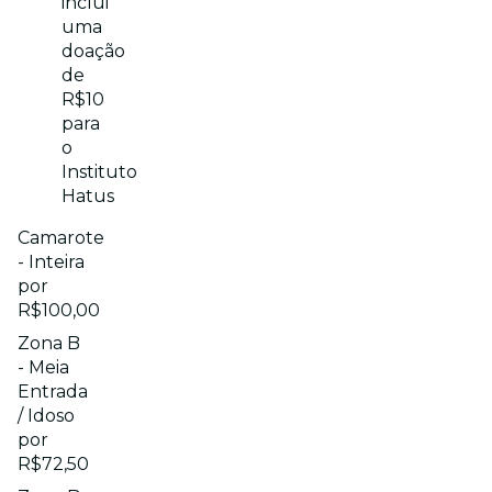
inclui
uma
doação
de
R$10
para
o
Instituto
Hatus
Camarote
- Inteira
por
R$100,00
Zona B
- Meia
Entrada
/ Idoso
por
R$72,50