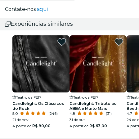
Contate-nos
aqui
Experiências similares
Teatro da FEP
Teatro da FEP
Teat
Candlelight: Os Clássicos
Candlelight: Tributo ao
Candle
do Rock
ABBA e Muito Mais
Beeth
5.0
(246)
4.8
(31)
4.7
21 de nov.
31 de out.
24 de o
A partir de
R$ 80,00
A partir de
R$ 63,00
A part