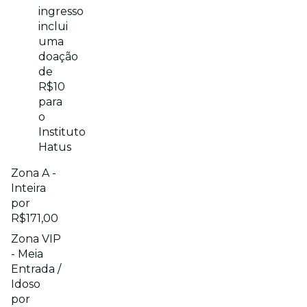
ingresso
inclui
uma
doação
de
R$10
para
o
Instituto
Hatus
Zona A -
Inteira
por
R$171,00
Zona VIP
- Meia
Entrada /
Idoso
por