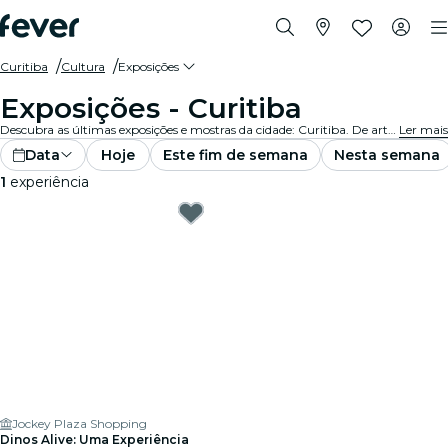
Curitiba
Cultura
Exposições
Exposições - Curitiba
Descubra as últimas exposições e mostras da cidade: Curitiba. De arte e história a ciência e tecnologia, explore exposições fascinantes que despertam sua curiosidade.
Ler mais
Data
Hoje
Este fim de semana
Nesta semana
1
experiência
Jockey Plaza Shopping
Dinos Alive: Uma Experiência