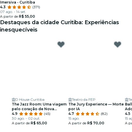
Imersiva - Curitiba
4.3
(371)
07 ago. - 14 set.
A partir de
R$ 55,00
Destaques da cidade Curitiba: Experiências
inesquecíveis
D House Curitiba
Teatro da FEP
T
The Jazz Room: Uma viagem
The Jury Experience — Morte
Bal
pelo coração de Nova
por IA
Ado
Orleans
4.9
(45)
4.7
(82)
esp
4.5
30 ago. - 02 out.
15 ago.
15 a
A partir de
R$ 65,00
A partir de
R$ 70,00
A pa