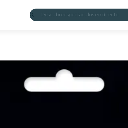
Descubre
espectáculos en directo
Madrid
candlelight
Londres
experiencias y ciudades
São Paulo
exposiciones
Seúl
recorridos por la ciudad
conciertos