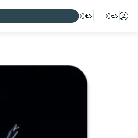
ES
ES