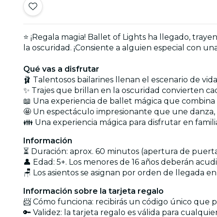
⭐ ¡Regala magia! Ballet of Lights ha llegado, tra
la oscuridad. ¡Consiente a alguien especial con una
Qué vas a disfrutar
🩰 Talentosos bailarines llenan el escenario de vi
✨ Trajes que brillan en la oscuridad convierten 
📖 Una experiencia de ballet mágica que combina l
🤩 Un espectáculo impresionante que une danza, l
👪 Una experiencia mágica para disfrutar en famil
Información
⏳ Duración: aprox. 60 minutos (apertura de puertas
👤 Edad: 5+. Los menores de 16 años deberán acu
🪑 Los asientos se asignan por orden de llegada
Información sobre la tarjeta regalo
📨 Cómo funciona: recibirás un código único que po
🔑 Validez: la tarjeta regalo es válida para cualqu