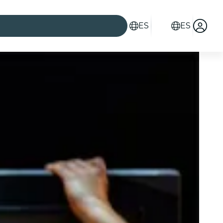
ES
ES