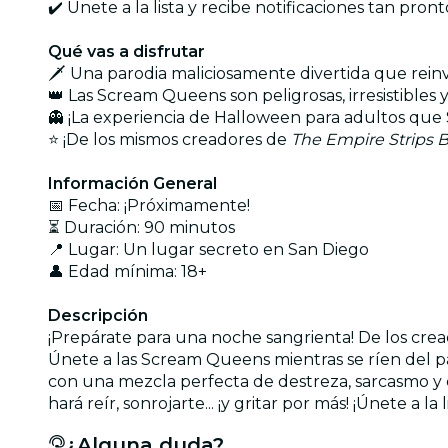
✔️ Únete a la lista y recibe notificaciones tan pro
Qué vas a disfrutar
🗡️ Una parodia maliciosamente divertida que rei
👑 Las Scream Queens son peligrosas, irresistib
👻 ¡La experiencia de Halloween para adultos que
⭐ ¡De los mismos creadores de
The Empire Strips 
Información General
📅 Fecha: ¡Próximamente!
⏳ Duración: 90 minutos
📍 Lugar: Un lugar secreto en San Diego
👤 Edad mínima: 18+
Descripción
¡Prepárate para una noche sangrienta! De los cre
Únete a las Scream Queens mientras se ríen del pat
con una mezcla perfecta de destreza, sarcasmo y e
hará reír, sonrojarte... ¡y gritar por más! ¡Únete a la
¿Alguna duda?