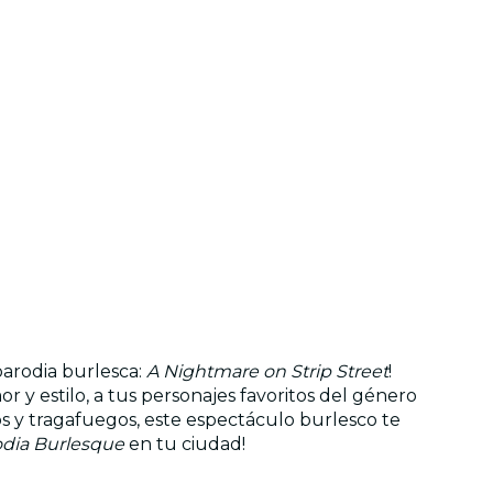
 parodia burlesca:
A Nightmare on Strip Street
!
r y estilo, a tus personajes favoritos del género
os y tragafuegos, este espectáculo burlesco te
odia Burlesque
en tu ciudad!