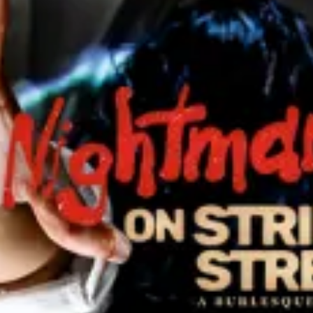
restaurantes
cine