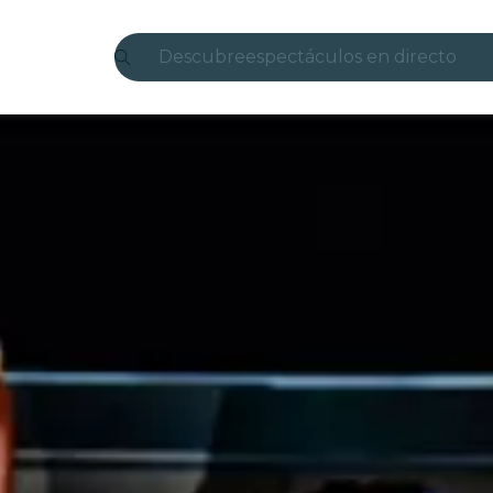
Descubre
espectáculos en directo
Madrid
candlelight
Londres
experiencias y ciudades
São Paulo
exposiciones
Seúl
recorridos por la ciudad
conciertos