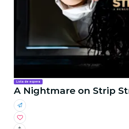
Lista de espera
A Nightmare on Strip St