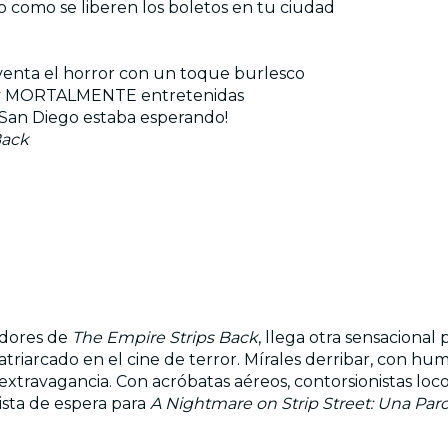
nto como se liberen los boletos en tu ciudad
nventa el horror con un toque burlesco
les y MORTALMENTE entretenidas
 San Diego estaba esperando!
Back
adores de
The Empire Strips Back
, llega otra sensacional
riarcado en el cine de terror. Mírales derribar, con humo
xtravagancia. Con acróbatas aéreos, contorsionistas loc
 lista de espera para
A Nightmare on Strip Street: Una Par