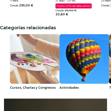
2026
11 sept
21 ago - 20 dic
25 sept
Desde
295,00 €
Desde
Hasta 20% de descuento
Desde
26,00 €
20,80 €
Categorías relacionadas
Cursos, Charlas y Congresos
Actividades
T