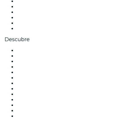
Facebook
X (Twitter)
Instagram
TikTok
LinkedIn
Youtube
Descubre
Locales y espacios de eventos en Madrid
España
Hoy
Mañana
Esta semana
Este fin de semana
Halloween
San Valentín
Team Building Madrid
La La Love You
Viva Suecia
Navidad
Año Nuevo