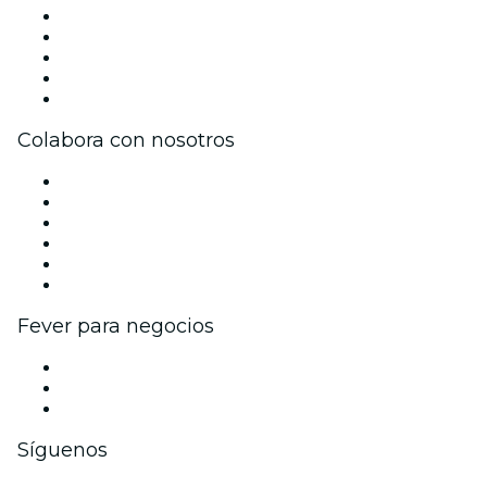
Prensa
Únete al equipo
Becas de Excelencia
Tarjetas Regalo
Centro de asistencia
Colabora con nosotros
Gestiona tu evento
Publica tu evento
Eventos y beneficios para empresas
Programa de Afiliados
Programa de embajadores e influencers
Colaboraciones de marca
Fever para negocios
Eventos privados y entradas de grupo
Beneficios corporativos
Tarjetas y cupones de regalo corporativos
Síguenos