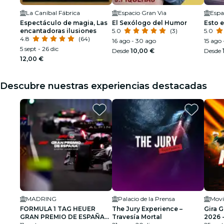
La Caníbal Fábrica
Espacio Gran Via
Espa
Espectáculo de magia, Las
El Sexólogo del Humor
Esto 
encantadoras ilusiones
5.0
(3)
5.0
4.8
(64)
16 ago - 30 ago
15 ago
5 sept - 26 dic
Desde
10,00 €
Desde
12,00 €
Descubre nuestras experiencias destacadas
MADRING
Palacio de la Prensa
Movi
FORMULA 1 TAG HEUER
The Jury Experience –
Gira 
GRAN PREMIO DE ESPAÑA
Travesía Mortal
2026 