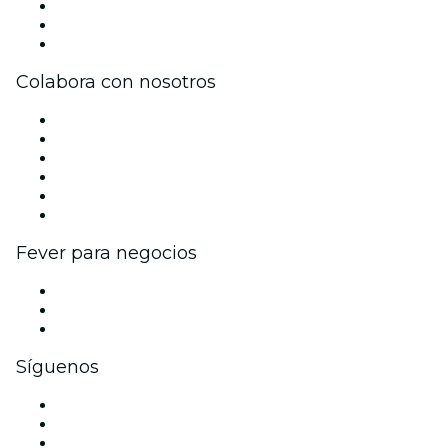
Únete al equipo
Tarjetas Regalo
Centro de asistencia
Colabora con nosotros
Gestiona tu evento
Publica tu evento
Eventos y beneficios para empresas
Programa de Afiliados
Programa de embajadores e influencers
Colaboraciones de marca
Fever para negocios
Eventos privados y entradas de grupo
Beneficios corporativos
Tarjetas y cupones de regalo corporativos
Síguenos
Facebook
X (Twitter)
Instagram