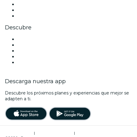
TikTok
LinkedIn
Youtube
Descubre
Locales y espacios de eventos en Glasgow
Hoy
Mañana
Esta semana
Este fin de semana
Descarga nuestra app
Descubre los próximos planes y experiencias que mejor se
adapten a ti.
Términos de uso
|
Política de privacidad
|
Administrador de cookies