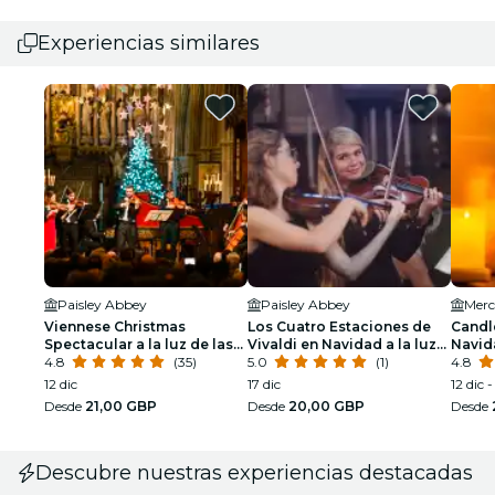
Experiencias similares
Paisley Abbey
Paisley Abbey
Merc
Viennese Christmas
Los Cuatro Estaciones de
Candle
Spectacular a la luz de las
Vivaldi en Navidad a la luz
Navid
velas
4.8
(35)
de las velas en Paisley
5.0
(1)
4.8
Abbey
12 dic
17 dic
12 dic -
Desde
21,00 GBP
Desde
20,00 GBP
Desde
Descubre nuestras experiencias destacadas