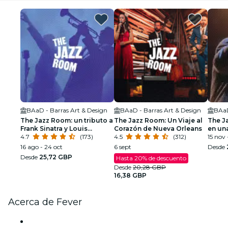
BAaD - Barras Art & Design
BAaD - Barras Art & Design
BAaD
The Jazz Room: un tributo a
The Jazz Room: Un Viaje al
The J
Frank Sinatra y Louis
Corazón de Nueva Orleans
en un
Armstrong
4.7
(173)
4.5
(312)
15 nov 
16 ago - 24 oct
6 sept
Desde
Desde
25,72 GBP
Hasta 20% de descuento
Desde
20,28 GBP
16,38 GBP
Acerca de Fever
Prensa