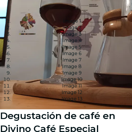
Image 1
Image 2
Image 3
Image 4
Image 5
Image 6
Image 7
Image 8
Image 9
Image 10
Image 11
Image 12
Image 13
Degustación de café en
Divino Café Especial