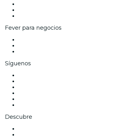
Programa de Afiliados
Programa de embajadores e influencers
Colaboraciones de marca
Fever para negocios
Eventos privados y boletos de grupo
Beneficios corporativos
Tarjetas y cupones de regalo corporativos
Síguenos
Facebook
X (Twitter)
Instagram
TikTok
LinkedIn
Youtube
Descubre
Locales y espacios de eventos en Bogotá
Colombia