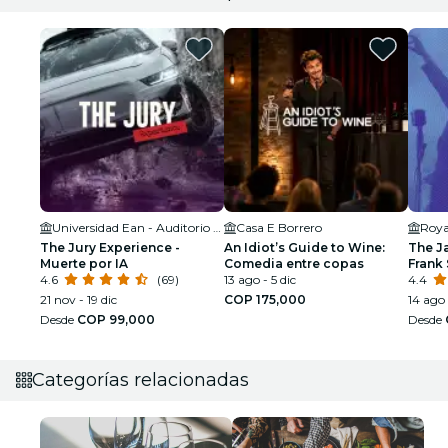
Universidad Ean - Auditorio Orígenes
Casa E Borrero
Roya
The Jury Experience -
An Idiot’s Guide to Wine:
The J
Muerte por IA
Comedia entre copas
Frank 
4.6
(69)
13 ago - 5 dic
Armst
4.4
21 nov - 19 dic
COP 175,000
14 ago
Desde
COP 99,000
Desde
Categorías relacionadas