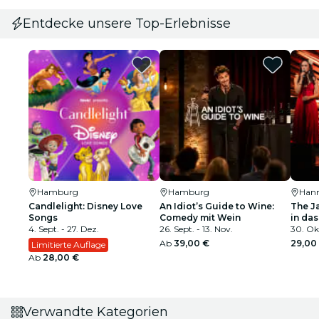
Entdecke unsere Top-Erlebnisse
Hamburg
Hamburg
Han
Candlelight: Disney Love
An Idiot’s Guide to Wine:
The J
Songs
Comedy mit Wein
in da
4. Sept. - 27. Dez.
26. Sept. - 13. Nov.
Orlea
30. Okt
Ab
39,00 €
29,00
Limitierte Auflage
Ab
28,00 €
Verwandte Kategorien