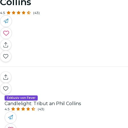
Collins
4.5
(43)
Exklusiv von Fever
Candlelight: Tribut an Phil Collins
4.5
(43)