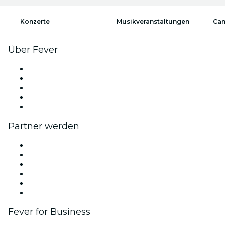
Konzerte
Musikveranstaltungen
Can
Über Fever
Presse
Wir stellen ein!
Impressum
Geschenkgutscheine
Hilfe-Center
Partner werden
Fever Zone
Veröffentliche dein Event
Firmenevents & -vorteile
Affiliate-Programm
Botschafter & Influencer-Programm
Markenpartnerschaften
Fever for Business