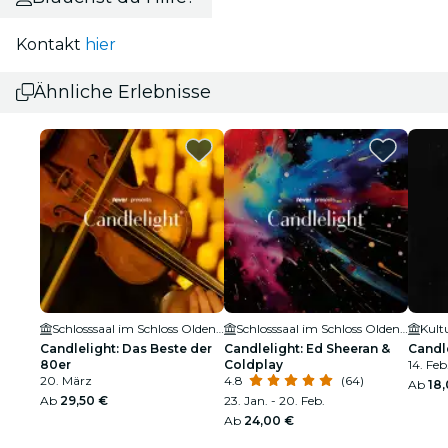
Kontakt
hier
Ähnliche Erlebnisse
Schlosssaal im Schloss Oldenburg
Schlosssaal im Schloss Oldenburg
Kult
Candlelight: Das Beste der
Candlelight: Ed Sheeran &
Candle
80er
Coldplay
14. Feb
20. März
4.8
(64)
Ab
18
Ab
29,50 €
23. Jan. - 20. Feb.
Ab
24,00 €