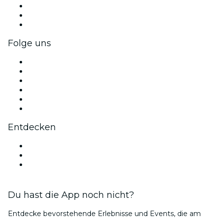
Privatveranstaltungen & Gruppentickets
Firmenvorteile
Firmengeschenkkarten und -gutscheine
Folge uns
Facebook
X (Twitter)
Instagram
TikTok
LinkedIn
YouTube
Entdecken
Veranstaltungsorte in Oldenburg
Deutschland
Bubble Planet Köln
Du hast die App noch nicht?
Entdecke bevorstehende Erlebnisse und Events, die am