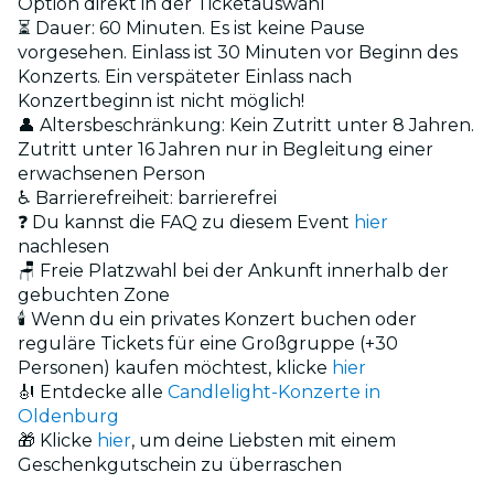
Option direkt in der Ticketauswahl
⏳ Dauer: 60 Minuten. Es ist keine Pause
vorgesehen. Einlass ist 30 Minuten vor Beginn des
Konzerts. Ein verspäteter Einlass nach
Konzertbeginn ist nicht möglich!
👤 Altersbeschränkung: Kein Zutritt unter 8 Jahren.
Zutritt unter 16 Jahren nur in Begleitung einer
erwachsenen Person
♿ Barrierefreiheit: barrierefrei
❓ Du kannst die FAQ zu diesem Event
hier
nachlesen
🪑 Freie Platzwahl bei der Ankunft innerhalb der
gebuchten Zone
🕯️ Wenn du ein privates Konzert buchen oder
reguläre Tickets für eine Großgruppe (+30
Personen) kaufen möchtest, klicke
hier
🎻 Entdecke alle
Candlelight-Konzerte in
Oldenburg
🎁 Klicke
hier
, um deine Liebsten mit einem
Geschenkgutschein zu überraschen