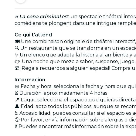
⭐ La cena criminal
est un spectacle théâtral inter
comédiens te plongent dans une intrigue remplie
Ce qui t'attend
🍽️ Une combinaison originale de théâtre interactif,
🔍 Un restaurante que se transforma en un espacio
✨
Un elenco que adapta la historia al ambiente y a
👉
Una noche que mezcla sabor, suspense, juego,
🎁 ¡Regala recuerdos a alguien especial! Compra u
Información
📅 Fecha y hora: selecciona la fecha y hora que qu
⏳ Duración: aproximadamente 4 horas
📍 Lugar: selecciona el espacio que quieras direc
👤 Edad: apto todos los públicos, aunque se reco
♿ Accesibilidad: puedes consultar si el espacio es
🤧 Por favor, envía información sobre alergias o di
❓ Puedes encontrar más información sobre la exp