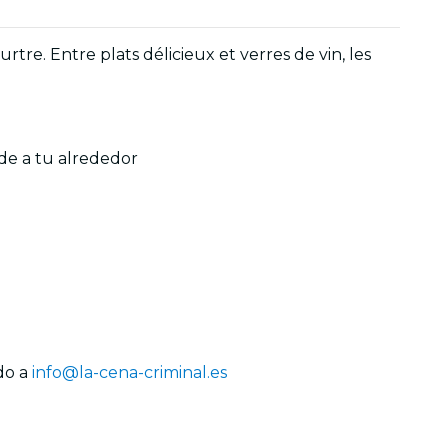
tre. Entre plats délicieux et verres de vin, les
de a tu alrededor
ndo a
info@la-cena-criminal.es