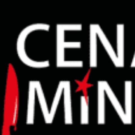
restaurants
cinéma