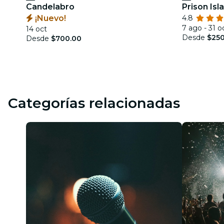
Candelabro
Prison Is
¡Nuevo!
4.8
7 ago - 31 o
14 oct
Desde
$250
Desde
$700.00
Categorías relacionadas