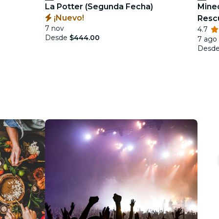
La Potter (Segunda Fecha)
Minec
¡Nuevo!
Resc
7 nov
4.7
Desde
$444.00
7 ago 
Desd