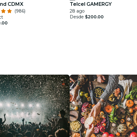
land CDMX
Telcel GAMERGY
(986)
28 ago
Desde
$200.00
ct
.00