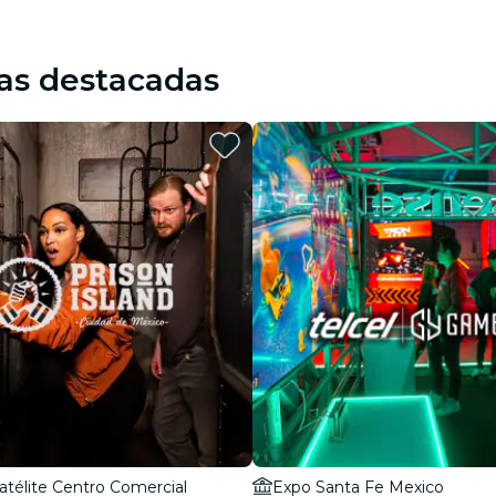
restaurantes
as destacadas
cine
atélite Centro Comercial
Expo Santa Fe Mexico