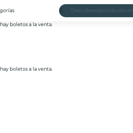
gorías
Descubre
espectáculos en
Madrid
ay boletos a la venta.
candlelight
Londres
experiencias y 
ay boletos a la venta.
São Paulo
exposiciones
Seúl
recorridos por l
conciertos