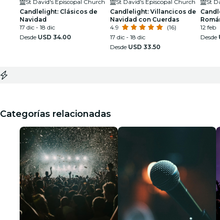
St David's Episcopal Church
St David's Episcopal Church
St D
Candlelight: Clásicos de
Candlelight: Villancicos de
Candle
Navidad
Navidad con Cuerdas
Román
17 dic - 18 dic
4.9
(16)
12 feb
Desde
USD 34.00
17 dic - 18 dic
Desde
Desde
USD 33.50
Categorías relacionadas