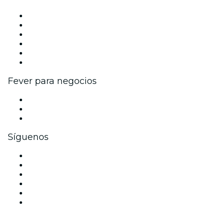
Gestiona tu evento
Publica tu evento
Eventos y beneficios para empresas
Programa de Afiliados
Programa de embajadores e influencers
Colaboraciones de marca
Fever para negocios
Eventos privados y entradas de grupo
Beneficios corporativos
Tarjetas y cupones de regalo corporativos
Síguenos
Facebook
X (Twitter)
Instagram
TikTok
LinkedIn
Youtube