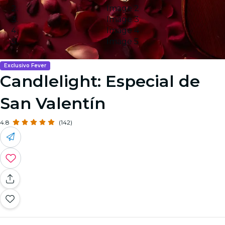
Image 2
Image 3
Image 4
Image 5
Exclusivo Fever
Candlelight: Especial de
San Valentín
4.8
(142)