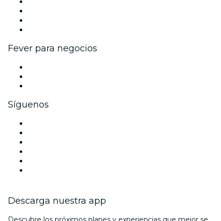
Eventos y beneficios para empresas
Programa de Afiliados
Programa de embajadores e influencers
Colaboraciones de marca
Fever para negocios
Eventos privados y entradas de grupo
Beneficios corporativos
Tarjetas y cupones de regalo corporativos
Síguenos
Facebook
X (Twitter)
Instagram
TikTok
LinkedIn
Youtube
Descarga nuestra app
Descubre los próximos planes y experiencias que mejor se