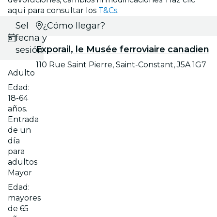
aquí para consultar los
T&Cs
.
Selecciona
¿Cómo llegar?
fecha y
Exporail, le Musée ferroviaire canadien
sesión
110 Rue Saint Pierre, Saint-Constant, J5A 1G7
Adulto
Edad:
18-64
años.
Entrada
de un
día
para
adultos
Mayor
Edad:
mayores
de 65