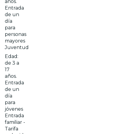
años.
Entrada
de un
día
para
personas
mayores
Juventud
Edad:
de 3 a
17
años.
Entrada
de un
día
para
jóvenes
Entrada
familiar -
Tarifa