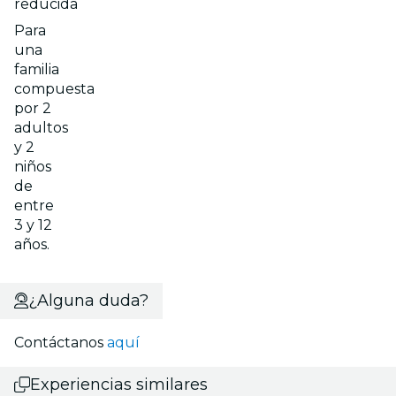
reducida
Para
una
familia
compuesta
por 2
adultos
y 2
niños
de
entre
3 y 12
años.
¿Alguna duda?
Contáctanos
aquí
Experiencias similares