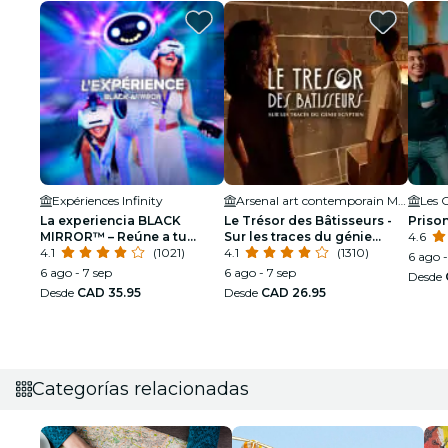
Expériences Infinity
Arsenal art contemporain Montréal
Les 
La experiencia BLACK
Le Trésor des Bâtisseurs -
Prison
MIRROR™ – Reúne a tu
Sur les traces du génie
4.6
equipo. Sumérgete en la
4.1
(1021)
égyptien - Montréal
4.1
(1310)
6 ago 
trama
6 ago - 7 sep
6 ago - 7 sep
Desde
Desde
CAD 35.95
Desde
CAD 26.95
Categorías relacionadas