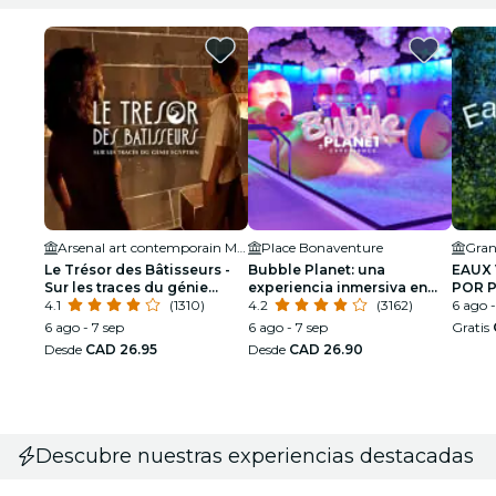
Arsenal art contemporain Montréal
Place Bonaventure
Le Trésor des Bâtisseurs -
Bubble Planet: una
EAUX 
Sur les traces du génie
experiencia inmersiva en
POR 
égyptien - Montréal
4.1
(1310)
Montreal
4.2
(3162)
EXPE
6 ago -
6 ago - 7 sep
6 ago - 7 sep
Gratis
Desde
CAD 26.95
Desde
CAD 26.90
Descubre nuestras experiencias destacadas