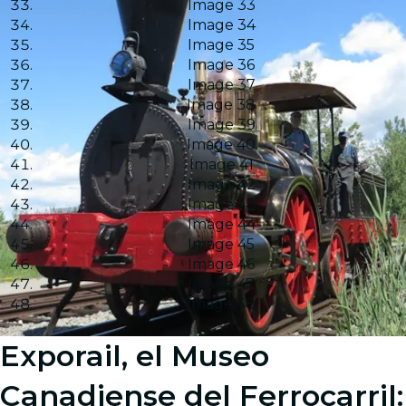
Image 33
Image 34
Image 35
Image 36
Image 37
Image 38
Image 39
Image 40
Image 41
Image 42
Image 43
Image 44
Image 45
Image 46
Image 47
Image 48
Exporail, el Museo
Canadiense del Ferrocarril: