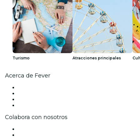
Turismo
Atracciones principales
Cul
Acerca de Fever
Prensa
Únete al equipo
Tarjetas Regalo
Centro de asistencia
Colabora con nosotros
Gestiona tu evento
Publica tu evento