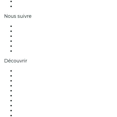
Avantages pour les entreprises
Coupons et cartes cadeaux pour les entreprises
Nous suivre
Facebook
X (Twitter)
Instagram
TikTok
LinkedIn
Youtube
Découvrir
Lieux d'événements à Bruxelles
Belgique
Aujourd'hui
Demain
Cette semaine
Ce week-end
Halloween
Saint Valentin
Noël
Nouvel An