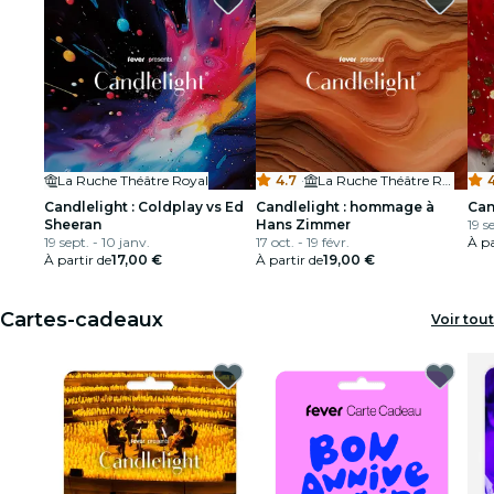
La Ruche Théâtre Royal
4.7
·
La Ruche Théâtre Royal
4
Candlelight : Coldplay vs Ed
Candlelight : hommage à
Can
Sheeran
Hans Zimmer
19 se
19 sept. - 10 janv.
17 oct. - 19 févr.
À pa
À partir de
17,00 €
À partir de
19,00 €
Cartes-cadeaux
Voir tout