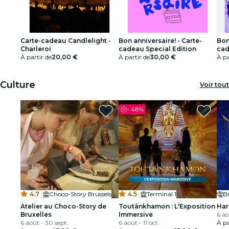
Carte-cadeau Candlelight -
Bon anniversaire! - Carte-
Bon
Charleroi
cadeau Special Edition
cad
À partir de
20,00 €
À partir de
30,00 €
À pa
Culture
Voir tout
-
48%
4.7
·
Choco-Story Brussels
4.5
·
Terminal 1
Br
Atelier au Choco-Story de
Toutânkhamon : L'Exposition
Har
Bruxelles
Immersive
6 ao
6 août - 30 sept.
6 août - 11 oct.
À pa