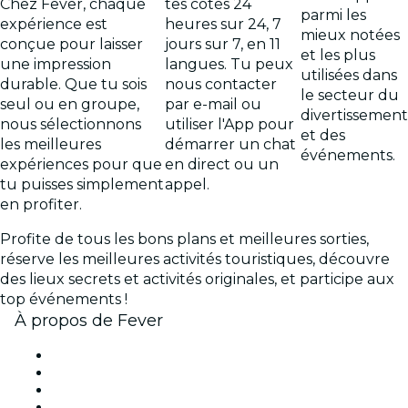
Chez Fever, chaque
tes côtés 24
parmi les
expérience est
heures sur 24, 7
mieux notées
conçue pour laisser
jours sur 7, en 11
et les plus
une impression
langues. Tu peux
utilisées dans
durable. Que tu sois
nous contacter
le secteur du
seul ou en groupe,
par e-mail ou
divertissement
nous sélectionnons
utiliser l'App pour
et des
les meilleures
démarrer un chat
événements.
expériences pour que
en direct ou un
tu puisses simplement
appel.
en profiter.
Profite de tous les bons plans et meilleures sorties,
réserve les meilleures activités touristiques, découvre
des lieux secrets et activités originales, et participe aux
top événements !
À propos de Fever
Presse
Travailler chez Fever
Cartes-cadeaux
Centre d'aide