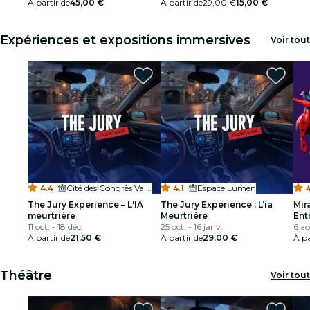
À partir de
45,00 €
À partir de
29,00 €
15,00 €
Expériences et expositions immersives
Voir tout
4.4
·
Cité des Congrès Valenciennes
4.1
·
Espace Lumen
4
The Jury Experience – L'IA
The Jury Experience : L’ia
Mir
meurtrière
Meurtrière
Ent
11 oct. - 18 déc.
25 oct. - 16 janv.
au 
6 ao
À partir de
21,50 €
À partir de
29,00 €
À pa
Théâtre
Voir tout