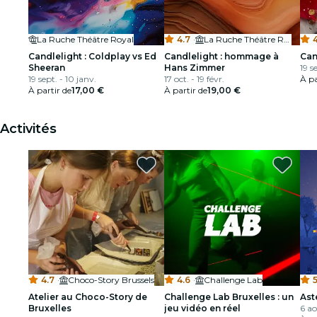
La Ruche Théâtre Royal
4.7
·
La Ruche Théâtre Royal
4
Candlelight : Coldplay vs Ed
Candlelight : hommage à
Can
Sheeran
Hans Zimmer
19 se
19 sept. - 10 janv.
17 oct. - 19 févr.
À pa
À partir de
17,00 €
À partir de
19,00 €
Activités
4.7
·
Choco-Story Brussels
4.6
·
Challenge Lab
5
Atelier au Choco-Story de
Challenge Lab Bruxelles : un
Ast
Bruxelles
jeu vidéo en réel
6 ao