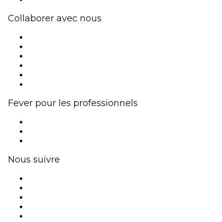
Collaborer avec nous
Fever Zone
Publiez votre événement
Événements d'entreprise et avantages
Programme d'affiliation
Programme d'ambassadeurs et d'influenceurs
Partenariats avec des marques
Fever pour les professionnels
Événements privés et billets de groupe
Avantages pour les entreprises
Coupons et cartes cadeaux pour les entreprises
Nous suivre
Facebook
X (Twitter)
Instagram
TikTok
LinkedIn