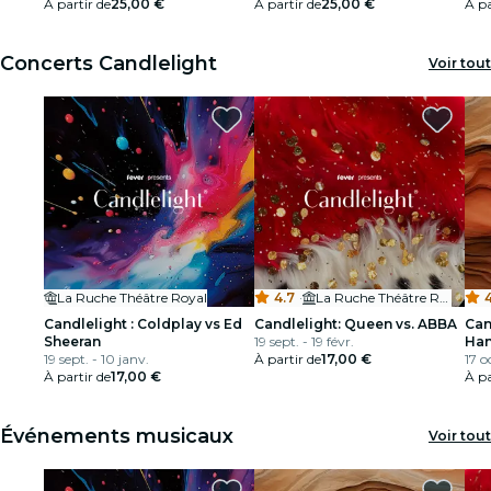
À partir de
25,00 €
À partir de
25,00 €
À pa
restaurants
Concerts Candlelight
Voir tout
cinéma
La Ruche Théâtre Royal
4.7
·
La Ruche Théâtre Royal
4
Candlelight : Coldplay vs Ed
Candlelight: Queen vs. ABBA
Can
Sheeran
19 sept. - 19 févr.
Han
19 sept. - 10 janv.
À partir de
17,00 €
17 oc
À partir de
17,00 €
À pa
Événements musicaux
Voir tout