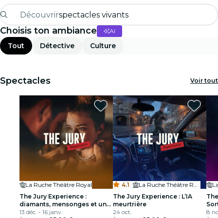
Découvrir
spectacles vivants
Choisis ton ambiance
AI
Madrid
Tout
Détective
Culture
Candlelight
Londres
Spectacles
Voir tout
expériences et villes
São Paulo
expositions
Séoul
La Ruche Théâtre Royal
4.1
·
La Ruche Théâtre Royal
L
visites urbaines
The Jury Experience :
The Jury Experience : L’IA
The
diamants, mensonges et un
meurtrière
Sor
concerts
mort
13 déc. - 16 janv.
24 oct.
8 no