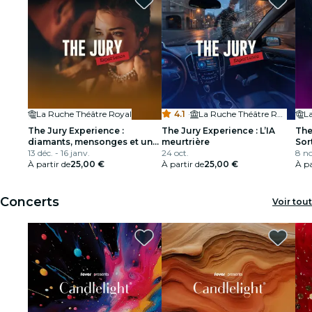
La Ruche Théâtre Royal
4.1
·
La Ruche Théâtre Royal
L
The Jury Experience :
The Jury Experience : L’IA
The
diamants, mensonges et un
meurtrière
Sor
mort
13 déc. - 16 janv.
24 oct.
8 no
À partir de
25,00 €
À partir de
25,00 €
À pa
Concerts
Voir tout