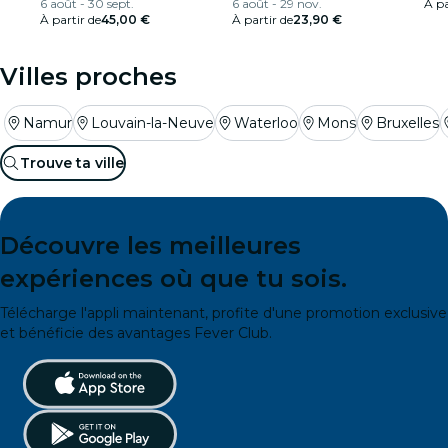
6 août - 30 sept.
6 août - 29 nov.
À pa
À partir de
45,00 €
À partir de
23,90 €
Villes proches
Namur
Louvain-la-Neuve
Waterloo
Mons
Bruxelles
Trouve ta ville
Découvre les meilleures
expériences où que tu sois.
Télécharge l'appli maintenant, profite d'une promotion exclusive
et bénéficie des avantages Fever Club.