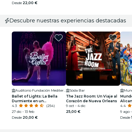
Desde
22,00 €
Descubre nuestras experiencias destacadas
Auditorio Fundación Mediterráneo
Söda Bar
Mund
Ballet of Lights: La Bella
The Jazz Room: Un Viaje al
Mundo
Durmiente en un
Corazón de Nueva Orleans
Alica
espectáculo deslumbrante
4.3
(254)
9 oct - 4 dic
4.4
27 dic - 13 feb
25,00 €
9 ago -
Desde
20,00 €
Desde