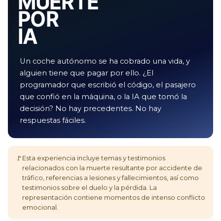
MUERTE
POR
IA
Un coche autónomo se ha cobrado una vida, y
alguien tiene que pagar por ello. ¿El
programador que escribió el código, el pasajero
que confió en la máquina, o la IA que tomó la
decisión? No hay precedentes. No hay
respuestas fáciles.
🚩
Esta experiencia incluye temas y testimonios
relacionados con la muerte resultante por accidente de
tráfico, referencias a lesiones y fallecimientos, así como
testimonios sobre el duelo y la pérdida. La
representación contiene momentos de intenso conflicto
emocional.