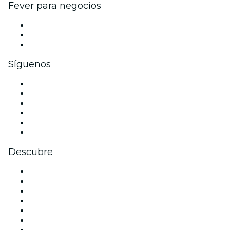
Fever para negocios
Eventos privados y entradas de grupo
Beneficios corporativos
Tarjetas y cupones de regalo corporativos
Síguenos
Facebook
X (Twitter)
Instagram
TikTok
LinkedIn
Youtube
Descubre
Locales y espacios de eventos en Alicante
España
Halloween
San Valentín
Navidad
La La Love You
Viva Suecia