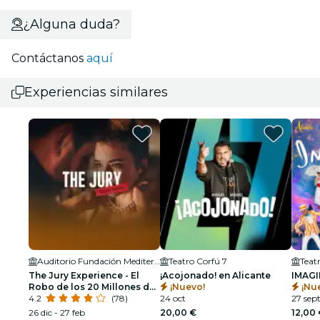
¿Alguna duda?
Contáctanos
aquí
Experiencias similares
Auditorio Fundación Mediterráneo
Teatro Corfú 7
Teat
The Jury Experience - El
¡Acojonado! en Alicante
IMAGI
Robo de los 20 Millones de
¡Nuevo!
¡Nu
Dólares
4.2
(78)
24 oct
27 sep
26 dic - 27 feb
20,00 €
12,00