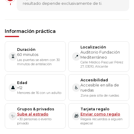
resultado depende exclusivamente de ti.
Información práctica
Localización
Duración
Auditorio Fundación
60 minutos
⏳
📍
Mediterráneo
Las puertas se abren con 30
Calle Médico Pascual Pérez
minutos de antelación
27, 03010, Alicante
Accesibilidad
Edad
Accesible en silla de
👤
♿
+12
ruedas
Menores de 16 con un adulto
Zona para silla de ruedas
Grupos & privados
Tarjeta regalo
Sube al estrado
Enviar como regalo
✨
🎁
+30 personas o evento
Regala recuerdos a alguien
privado
especial