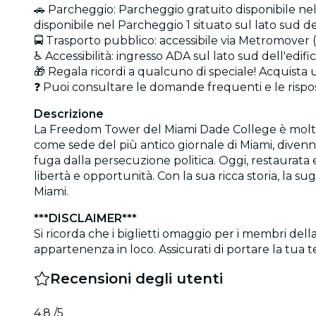
🚗 Parcheggio: Parcheggio gratuito disponibile n
disponibile nel Parcheggio 1 situato sul lato sud
🚍 Trasporto pubblico: accessibile via Metromover
♿ Accessibilità: ingresso ADA sul lato sud dell'edifi
🎁 Regala ricordi a qualcuno di speciale! Acquista 
❓ Puoi consultare le domande frequenti e le risp
Descrizione
La Freedom Tower del Miami Dade College è molto più
come sede del più antico giornale di Miami, divenne 
fuga dalla persecuzione politica. Oggi, restaurat
libertà e opportunità. Con la sua ricca storia, la s
Miami.
***DISCLAIMER***
Si ricorda che i biglietti omaggio per i membri del
appartenenza in loco. Assicurati di portare la tua te
Recensioni degli utenti
4.8
/5