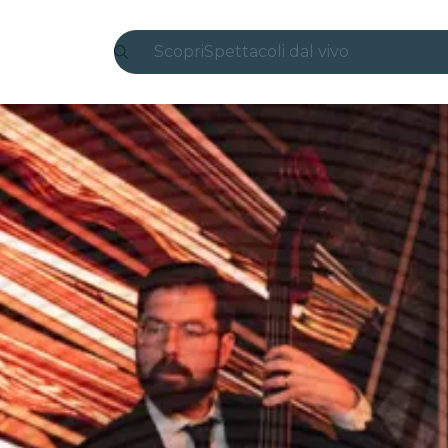
Scopri
Spettacoli dal vivo
Madrid
Candlelight
Londra
Esperienze e città
San Paolo
Mostre
Seoul
Tour città
Concerti