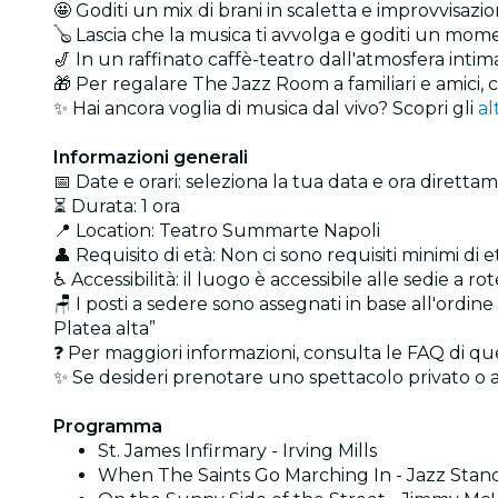
🤩 Goditi un mix di brani in scaletta e improvvisazio
🪕 Lascia che la musica ti avvolga e goditi un mome
🎷 In un raffinato caffè-teatro dall'atmosfera inti
🎁 Per regalare The Jazz Room a familiari e amici, 
✨ Hai ancora voglia di musica dal vivo? Scopri gli
al
Informazioni generali
📅 Date e orari: seleziona la tua data e ora direttam
⏳ Durata: 1 ora
📍 Location: Teatro Summarte Napoli
👤 Requisito di età: Non ci sono requisiti minimi di
♿ Accessibilità: il luogo è accessibile alle sedie a rot
🪑 I posti a sedere sono assegnati in base all'ordine 
Platea alta”
❓ Per maggiori informazioni, consulta le FAQ di q
✨ Se desideri prenotare uno spettacolo privato o 
Programma
St. James Infirmary - Irving Mills
When The Saints Go Marching In - Jazz Stan