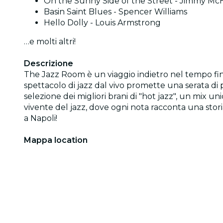
On the Sunny Side of the Street - Jimmy M
Basin Saint Blues - Spencer Williams
Hello Dolly - Louis Armstrong
…e molti altri!
Descrizione
The Jazz Room è un viaggio indietro nel tempo fino
spettacolo di jazz dal vivo promette una serata di p
selezione dei migliori brani di "hot jazz", un mix u
vivente del jazz, dove ogni nota racconta una storia d
a Napoli!
Mappa location