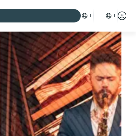
IT
IT