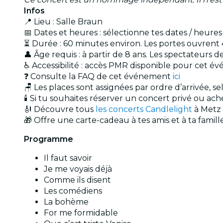
Infos
📍 Lieu : Salle Braun
📅 Dates et heures : sélectionne tes dates / heure
⏳ Durée : 60 minutes environ. Les portes ouvrent 
👤 Âge requis : à partir de 8 ans. Les spectateur
♿ Accessibilité : accès PMR disponible pour cet 
❓ Consulte la FAQ de cet événement
ici
🪑 Les places sont assignées par ordre d’arrivée, s
🕯️ Si tu souhaites réserver un concert privé ou a
🎻 Découvre tous
les concerts Candlelight
à Metz
🎁 Offre une carte-cadeau à tes amis et à ta famil
Programme
Il faut savoir
Je me voyais déjà
Comme ils disent
Les comédiens
La bohème
For me formidable