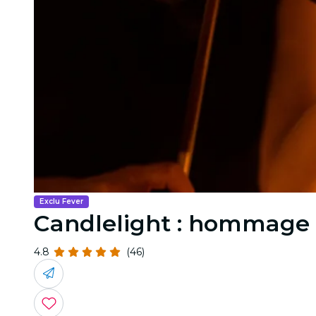
Exclu Fever
Candlelight : hommage 
4.8
(46)