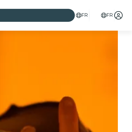
FR
FR