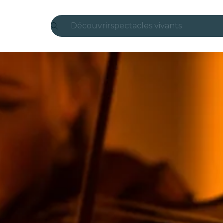
Découvrir
spectacles vivants
Madrid
Candlelight
Londres
expériences et villes
São Paulo
expositions
Séoul
visites urbaines
concerts