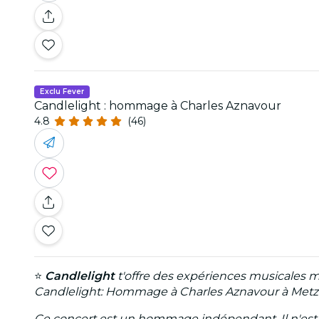
Exclu Fever
Candlelight : hommage à Charles Aznavour
4.8
(46)
⭐
Candlelight
t'offre des expériences musicales m
Candlelight: Hommage à Charles Aznavour à Metz
Ce concert est un hommage indépendant. Il n'est ni a