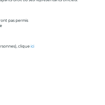
ront pas permis
te
ersonnes), clique
ici