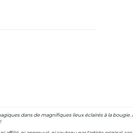
agiques dans de magnifiques lieux éclairés à la bougie. 
!
ffilié, ni approuvé, ni soutenu par l'artiste original, ses 