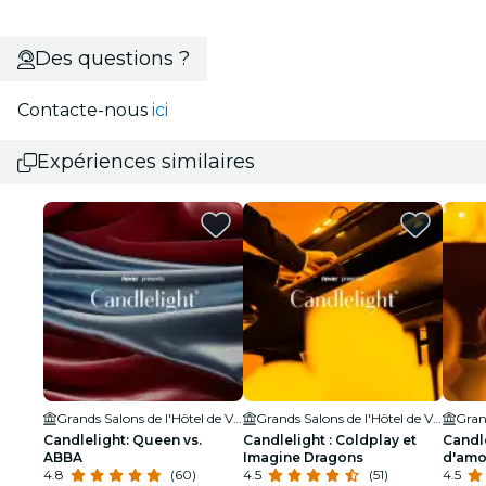
Des questions ?
Contacte-nous
ici
Expériences similaires
Grands Salons de l'Hôtel de Ville
Grands Salons de l'Hôtel de Ville
Candlelight: Queen vs.
Candlelight : Coldplay et
Candl
ABBA
Imagine Dragons
d'amo
4.8
(60)
4.5
(51)
tirées
4.5