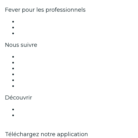
Fever pour les professionnels
Événements privés et billets de groupe
Avantages pour les entreprises
Coupons et cartes cadeaux pour les entreprises
Nous suivre
Facebook
X (Twitter)
Instagram
TikTok
LinkedIn
Youtube
Découvrir
Lieux d'événements à Nancy
France
Téléchargez notre application