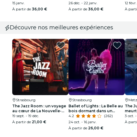
15 janv.
26 déc. - 22 janv.
12 févr.
À partir de
36,00 €
À partir de
36,00 €
À part
Découvre nos meilleures expériences
Strasbourg
Strasbourg
Met
The Jazz Room : un voyage
Ballet of Lights : La Belle au
The Ju
au cœur de La Nouvelle-
bois dormant dans un
meurt
Orléans
19 sept. - 19 déc.
spectacle étincelant
4.2
(262)
3 oct. -
À partir de
21,00 €
24 oct. - 16 janv.
À part
À partir de
26,00 €